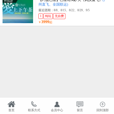
跟团游
州直飞、全国联运)
最近团期：8/8、8/15、8/22、8/29、9/5
1
纯玩
无自费
3999
￥
起
首页
联系方式
会员中心
留言
回到顶部