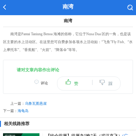
南湾
南湾
南湾是Pantai Taniung Benoa 海滩的俗称，它位于Nusa Dua 区的一角，也是该
区主要的水上活动区。在这里您可自费参加各项水上活动如：“飞鱼”Fly Fish、“水
上摩托车”、“香蕉船”、“火箭”、“降落伞”等等。
请对文章内容作出评论
|
评论
赞
踩
上一篇：
乌鲁瓦图悬崖
下一篇：
海龟岛
相关线路推荐
【约会巴厘】巴厘岛5晚7天（武汉直飞）
(广