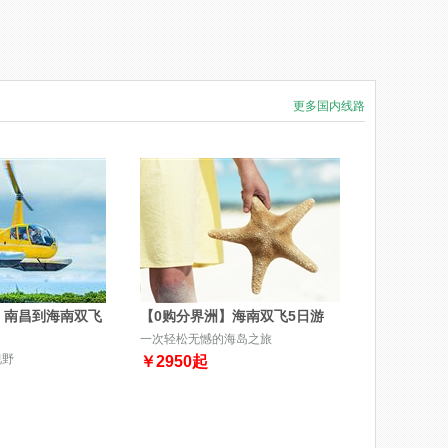
更多国内线路
】南昌到海南双飞
【0购分界洲】海南双飞5日游
一次轻松无憾的海岛之旅
视野
￥
2950
起