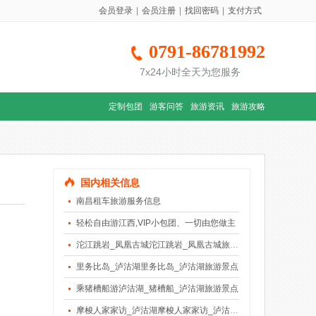
会员登录
|
会员注册
|
找回密码
|
支付方式
0791-86781992
7x24小时全天为您服务
定制包团
游客问答
旅游资讯
旅游攻略
国内相关信息
南昌租车旅游服务信息
轻松自由游江西,VIP小包团、一切由您做主
沱江跳岩_凤凰古城沱江跳岩_凤凰古城旅游景点
里务比岛_泸沽湖里务比岛_泸沽湖旅游景点
乘猪槽船游泸沽湖_猪槽船_泸沽湖旅游景点
摩梭人家家访_泸沽湖摩梭人家家访_泸沽湖旅游景点