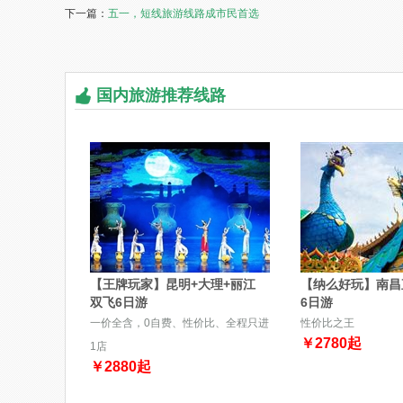
下一篇：
五一，短线旅游线路成市民首选
国内旅游推荐线路
【王牌玩家】昆明+大理+丽江
【纳么好玩】南昌
双飞6日游
6日游
一价全含，0自费、性价比、全程只进
性价比之王
￥
2780
起
1店
￥
2880
起