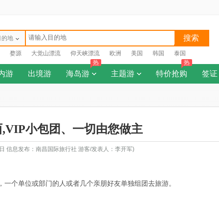
搜索
目的地
婺源
大觉山漂流
仰天峡漂流
欧洲
美国
韩国
泰国
热
热
内游
出境游
海岛游
主题游
特价抢购
签证
,VIP小包团、一切由您做主
15日 信息发布：南昌国际旅行社 游客/发表人：李开军)
，一个单位或部门的人或者几个亲朋好友单独组团去旅游。
。