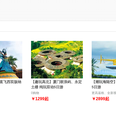
直飞西双版纳
【趣玩高北】厦门鼓浪屿、永定
【潮玩海陆空
土楼 纯玩双动5日游
5日游
0购物
更高逼格、全新
￥
1299
起
￥
2899
起