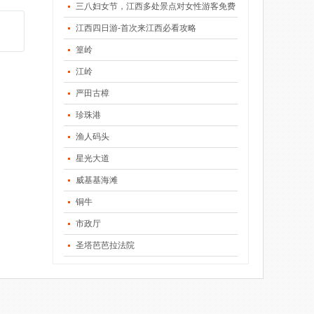
三八妇女节，江西多处景点对女性游客免费
江西四日游-首次来江西必看攻略
篁岭
江岭
严田古樟
珍珠港
渔人码头
星光大道
威基基海滩
铜牛
市政厅
圣塔芭芭拉法院