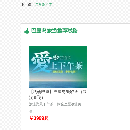
下一篇：
巴厘岛艺术
巴厘岛旅游推荐线路
【约会巴厘】巴厘岛5晚7天（武
汉直飞）
浪漫海景下午茶，体验巴厘浪漫美
景。
￥
3999
起