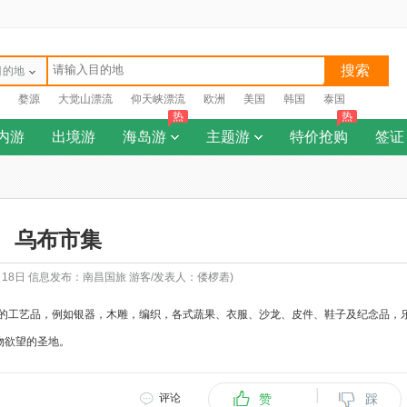
搜索
目的地
婺源
大觉山漂流
仰天峡漂流
欧洲
美国
韩国
泰国
热
热
内游
出境游
海岛游
主题游
特价抢购
签证
乌布市集
月18日 信息发布：南昌国旅 游客/发表人：偻椤砉)
的工艺品，例如银器，木雕，编织，各式蔬果、衣服、沙龙、皮件、鞋子及纪念品，
物欲望的圣地。
|
评论
赞
踩