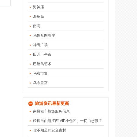
海神庙
海龟岛
南湾
乌鲁瓦图悬崖
神鹰广场
田园下午茶
巴厘岛艺术
乌布市集
乌布皇宫
旅游资讯最新更新
南昌租车旅游服务信息
轻松自由游江西,VIP小包团、一切由您做主
你不知道的安义古村