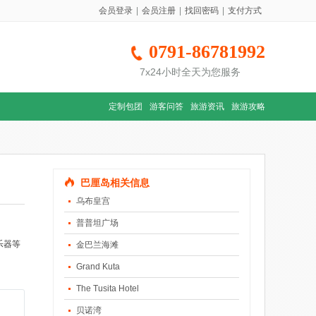
会员登录
|
会员注册
|
找回密码
|
支付方式
0791-86781992
7x24小时全天为您服务
定制包团
游客问答
旅游资讯
旅游攻略
巴厘岛相关信息
乌布皇宫
普普坦广场
乐器等
金巴兰海滩
Grand Kuta
The Tusita Hotel
贝诺湾