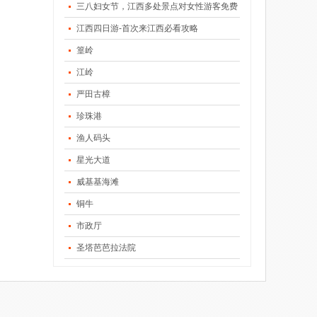
三八妇女节，江西多处景点对女性游客免费
江西四日游-首次来江西必看攻略
篁岭
江岭
严田古樟
珍珠港
渔人码头
星光大道
威基基海滩
铜牛
市政厅
圣塔芭芭拉法院