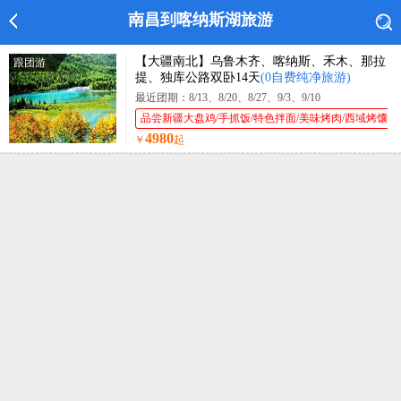
南昌到喀纳斯湖旅游
【大疆南北】乌鲁木齐、喀纳斯、禾木、那拉
跟团游
提、独库公路双卧14天
(0自费纯净旅游)
最近团期：8/13、8/20、8/27、9/3、9/10
品尝新疆大盘鸡/手抓饭/特色拌面/美味烤肉/西域烤馕
4980
￥
起