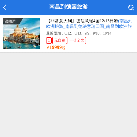
南昌到德国旅游
【非常意大利】德法意瑞4国12/13日游
(南昌到
跟团游
欧洲旅游_南昌到德法意瑞四国_南昌到欧洲旅
游报价)
最近团期：8/12、8/13、9/9、9/10、10/14
1
无自费
一价全含
19999
￥
起