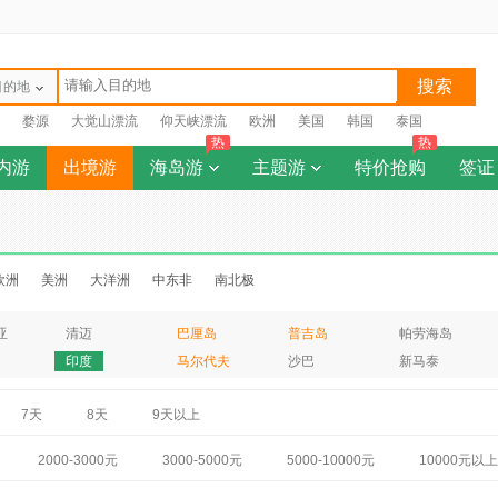
搜索
目的地
婺源
大觉山漂流
仰天峡漂流
欧洲
美国
韩国
泰国
热
热
内游
出境游
海岛游
主题游
特价抢购
签证
欧洲
美洲
大洋洲
中东非
南北极
亚
清迈
巴厘岛
普吉岛
帕劳海岛
印度
马尔代夫
沙巴
新马泰
7天
8天
9天以上
2000-3000元
3000-5000元
5000-10000元
10000元以上