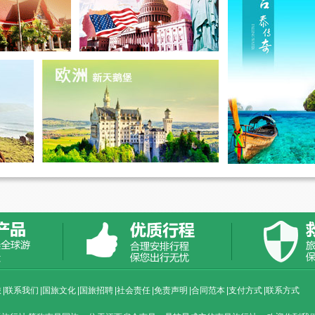
旅
|
联系我们
|
国旅文化
|
国旅招聘
|
社会责任
|
免责声明
|
合同范本
|
支付方式
|
联系方式