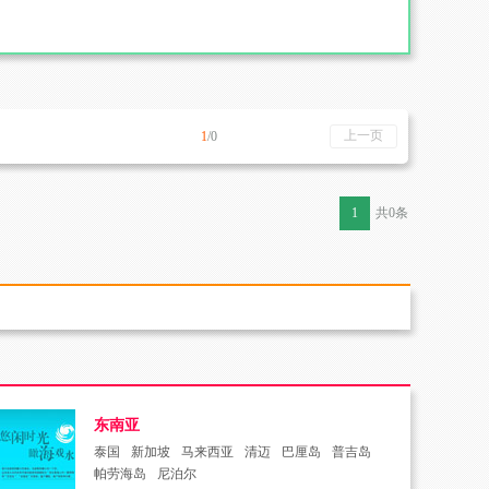
上一页
1
/0
1
共0条
东南亚
泰国
新加坡
马来西亚
清迈
巴厘岛
普吉岛
帕劳海岛
尼泊尔