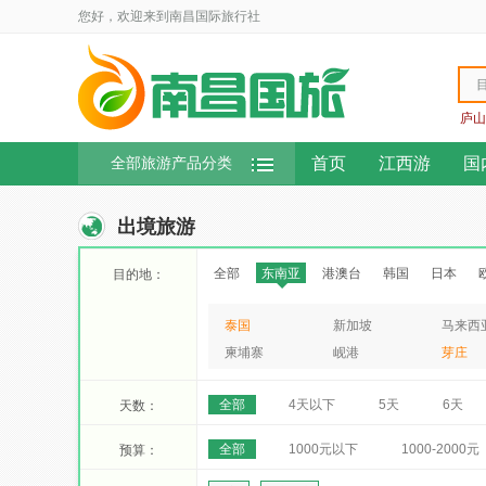
您好，欢迎来到南昌国际旅行社
庐山
首页
江西游
国
全部旅游产品分类
出境旅游
全部
东南亚
港澳台
韩国
日本
目的地：
泰国
新加坡
马来西
柬埔寨
岘港
芽庄
全部
4天以下
5天
6天
天数：
全部
1000元以下
1000-2000元
预算：