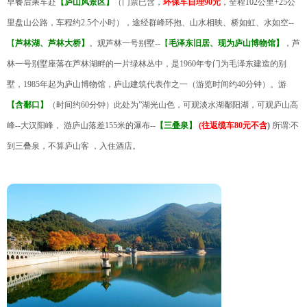
早餐后乘车赴
【庐山风景区】
（门票已含，
环保车自理90元
，全程102公里+25公
里盘山公路，车程约2.5个小时），途经群峰环抱、山水相映、桥如虹、水如空--
【
芦林湖、芦林大桥】
。观芦林一号别墅--
【
毛泽东旧居、现为庐山博物馆】
，芦
林一号别墅座落在芦林湖畔的一片绿林丛中，是1960年专门为毛泽东建造的别
墅，1985年起为庐山博物馆，庐山建筑代表作之一（游览时间约40分钟）。游
【含鄱口】
（时间约60分钟）此处为”湖光山色，可观淡水湖鄱阳湖，可观庐山高
峰--大汉阳峰， 游庐山落差155米的瀑布--
【三叠泉】
(往返缆车80元不含
)
所谓:不
到三叠泉，不算庐山客
，入住酒店。