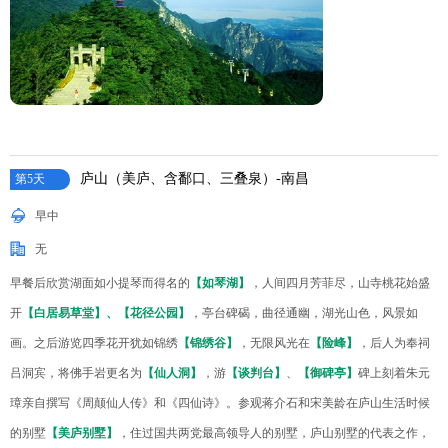
庐山（美庐、含鄱口、三叠泉）-南昌
第5天
早中
无
早餐后欣赏湖面如小提琴而得名的
【如琴湖】
，人间四月芳菲尽，山寺桃花始盛
开
【白居易草堂】、【花径公园】
，亭台碑碣，曲径通幽，湖光山色，风景如
画。之后游览四季花开犹如锦绣
【锦绣谷】
，无限风光在
【险峰】
，后人为奉祠
吕洞宾，将佛手岩更名为
【仙人洞】
，游
【谈判台】
、
【御碑亭】
碑上刻着朱元
璋亲自撰写《周颠仙人传》和《四仙诗》。参观蒋介石和宋美龄在庐山生活时候
的别墅
【美庐别墅】
，住过国共两党最高领导人的别墅，庐山别墅的代表之作，