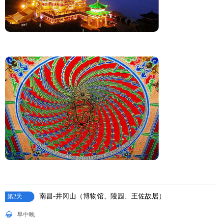
南昌-井冈山（博物馆、陵园、王佐故居）
第2天
早中晚