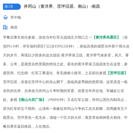
井冈山（黄洋界、茨坪旧居、南山）-南昌
第3天
早中晚
南昌
早餐后乘车前往参观，游览当年红军主战场五大哨口之一
【黄洋界风景区】
（游
览约1小时，停车场到景区门口步行约12分钟），身临其境的感受当年那个烽火连
天的岁月，再现以少胜多的这次战役-黄洋界保卫战，黄洋界气候多变，风大、雾
多、云奇，是观赏自然景观的绝佳之处。著名的黄洋界保卫战就发生在这里，参
观营房、纪念碑、红军工事遗址、朱毛挑粮小路等。之后前往参观
【茨坪旧居】
茨坪旧居，坐落在茨坪中心的东山脚下，面临风姿秀丽的挹翠湖。这里原是一栋
农民的住房，后来改为井冈山斗争时期的军委、前委当年所在地、军械处公买
处。参观
【南山火炬广场】
（约60分钟）又名红军公园，井冈山景区內制高点，
原为红军的五个哨所。山顶有一座象征井冈山斗争的工农兵群雕，四周建有五个
观景台。茨坪景色一览无余，顶端一个巨大的火炬，寓意革命精神星火相传。中
餐后乘车返回南昌，入住酒店。