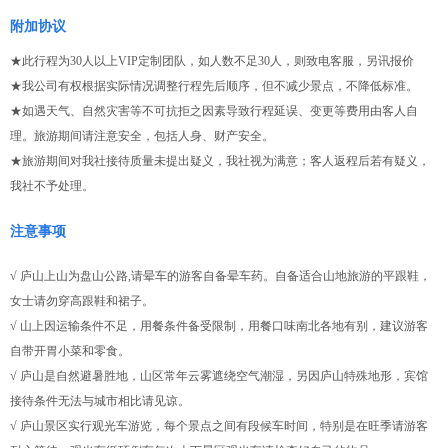
附加协议
★此行程为30人以上VIP定制团队，如人数不足30人，则致电客服，另讯报价
★我公司有权根据实际情况调整行程先后顺序，但不减少景点，不降低标准。
★如遇天气、自然灾害等不可抗拒之因素导致行程延误、变更等费用由客人自
理。旅游期间请注意安全，包括人身、财产安全。
★旅游期间对我社接待质量未提出疑义，我社视为满意；客人返程后若有疑义，
我社不予处理。
注意事项
√ 庐山上山为盘山公路,请晕车的游客自备晕车药。自备适合山地旅游的平跟鞋，
女士请勿穿高跟鞋和裙子。
√ 山上因运输条件不足，用餐条件备受限制，用餐口味南北各地有别，建议游客
自带开胃小菜和零食。
√ 庐山是自然避暑胜地，山区常年云雾遮绕空气潮湿，另因庐山特殊地形，宾馆
接待条件无法与城市相比请见谅。
√ 庐山景区实行观光车游览，每个景点之间有段候车时间，特别是在旺季请游客