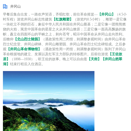
井冈山
早餐后集合出发，一路欢声笑语，齐唱红歌，前往革命摇篮—
【井冈山】
（4.5小
时车程）游览井冈山标志性建筑
【红旗雕塑】
（游览约0.5小时），雕塑一是它像
一块屹立不倒的巨石，象征中华人民共和国在井冈山奠基；二是它像一团熊熊燃
烧的火焰，寓意中国革命的星星之火从井冈山燎原；三是它像一面高高飘扬的旗
帜，矗立在四面环山的平畴之上，刺向苍穹，昭示中国革命从井冈山走向胜利。
后瞻仰
【北山烈士陵园】
（遇政策性周二闭馆，则调整参观时间）由井冈山革命
烈士纪念堂、井冈山碑林、井冈山雕塑园、井冈山革命烈士纪念碑组成。之后参
观
【井冈山革命博物馆】
（遇政策性周一闭馆，则调整参观时间）陈列了井冈山
革命根据地的建立、发展以及红军主力部队的转移图片。后前往游览
【王佐故
居】
（1898—1930），听王佐的故事。晚上可以自由逛
【天街】【井冈山挹翠
湖】
结束行程后入住酒店。