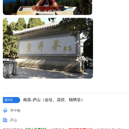
南昌-庐山（会址、花径、锦绣谷）
第4天
早中晚
庐山