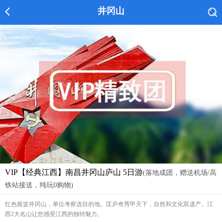
井冈山
VIP【经典江西】南昌井冈山庐山 5日游
(落地成团，赠送机场/高
铁站接送，纯玩0购物)
红色摇篮井冈山，单位考察选目的地。匡庐奇秀甲天下，自然和文化双遗产。江
西2大名山让您感受江西的独特魅力。