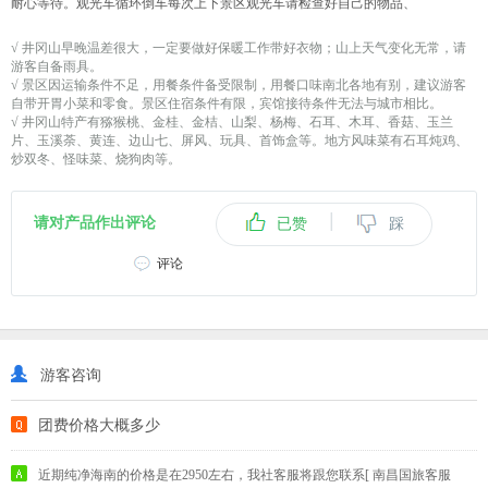
耐心等待。观光车循环倒车每次上下景区观光车请检查好自己的物品、
√ 井冈山早晚温差很大，一定要做好保暖工作带好衣物；山上天气变化无常，请
游客自备雨具。
√ 景区因运输条件不足，用餐条件备受限制，用餐口味南北各地有别，建议游客
自带开胃小菜和零食。景区住宿条件有限，宾馆接待条件无法与城市相比。
√ 井冈山特产有猕猴桃、金桂、金桔、山梨、杨梅、石耳、木耳、香菇、玉兰
片、玉溪荼、黄连、边山七、屏风、玩具、首饰盒等。地方风味菜有石耳炖鸡、
炒双冬、怪味菜、烧狗肉等。
|
请对产品作出评论
已赞
踩
评论
游客咨询
团费价格大概多少
近期纯净海南的价格是在2950左右，我社客服将跟您联系[ 南昌国旅客服