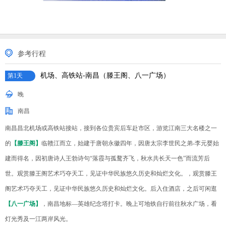
参考行程
机场、高铁站-南昌（滕王阁、八一广场）
第1天
晚
南昌
南昌昌北机场或高铁站接站，接到各位贵宾后车赴市区，游览江南三大名楼之一
的
【滕王阁】
临赣江而立，始建于唐朝永徽四年，因唐太宗李世民之弟-李元婴始
建而得名，因初唐诗人王勃诗句“落霞与孤鹜齐飞，秋水共长天一色”而流芳后
世。观赏滕王阁艺术巧夺天工，见证中华民族悠久历史和灿烂文化。，观赏滕王
阁艺术巧夺天工，见证中华民族悠久历史和灿烂文化。后入住酒店，之后可闲逛
【八一广场】
，南昌地标—英雄纪念塔打卡。晚上可地铁自行前往秋水广场，看
灯光秀及一江两岸风光。