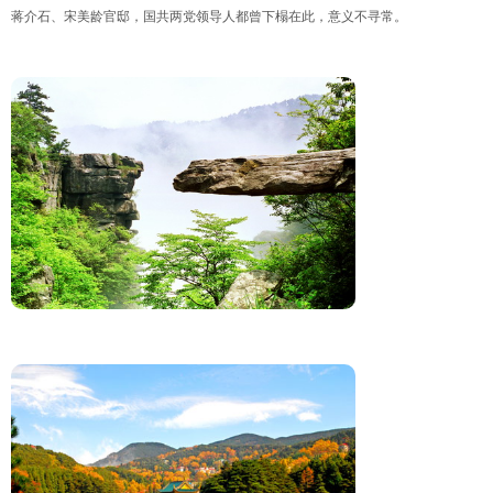
蒋介石、宋美龄官邸，国共两党领导人都曾下榻在此，意义不寻常。