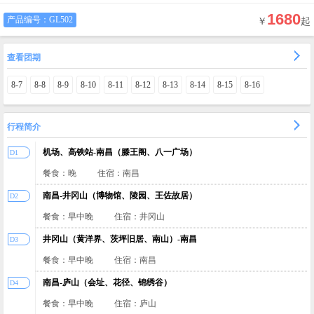
1680
产品编号：
GL502
￥
起
查看团期
8-7
8-8
8-9
8-10
8-11
8-12
8-13
8-14
8-15
8-16
行程简介
机场、高铁站-南昌（滕王阁、八一广场）
D1
餐食：晚
住宿：南昌
南昌-井冈山（博物馆、陵园、王佐故居）
D2
餐食：早中晚
住宿：井冈山
井冈山（黄洋界、茨坪旧居、南山）-南昌
D3
餐食：早中晚
住宿：南昌
南昌-庐山（会址、花径、锦绣谷）
D4
餐食：早中晚
住宿：庐山