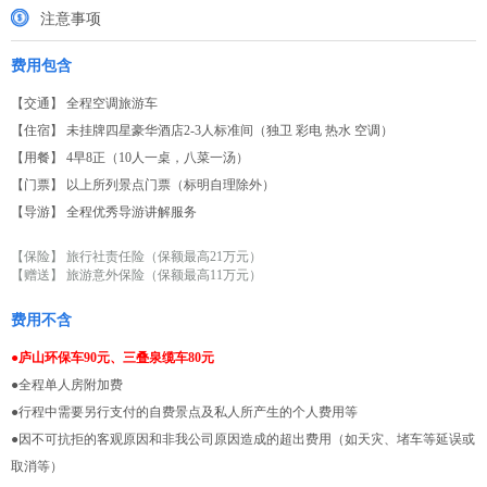
注意事项
费用包含
【交通】 全程空调旅游车
【住宿】 未挂牌四星豪华酒店2-3人标准间（独卫 彩电 热水 空调）
【用餐】 4早8正（10人一桌，八菜一汤）
【门票】 以上所列景点门票（标明自理除外）
【导游】 全程优秀导游讲解服务
【保险】 旅行社责任险（保额最高21万元）
【赠送】 旅游意外保险（保额最高11万元）
费用不含
●庐山环保车90元、三叠泉缆车80元
●全程单人房附加费
●行程中需要另行支付的自费景点及私人所产生的个人费用等
●因不可抗拒的客观原因和非我公司原因造成的超出费用（如天灾、堵车等延误或
取消等）