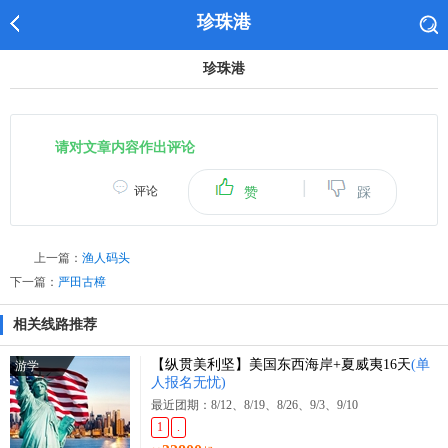
珍珠港
珍珠港
请对文章内容作出评论
|
评论
赞
踩
上一篇：
渔人码头
下一篇：
严田古樟
相关线路推荐
【纵贯美利坚】美国东西海岸+夏威夷16天
(单
游学
人报名无忧)
最近团期：8/12、8/19、8/26、9/3、9/10
1
.