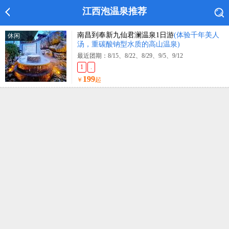
江西泡温泉推荐
南昌到奉新九仙君澜温泉1日游
(体验千年美人
休闲
汤，重碳酸钠型水质的高山温泉)
最近团期：8/15、8/22、8/29、9/5、9/12
1
.
199
￥
起