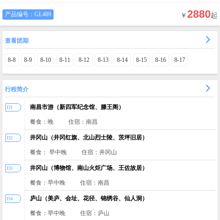
2880
产品编号：
GL489
￥
起
查看团期
8-8
8-9
8-10
8-11
8-12
8-13
8-14
8-15
8-16
8-17
行程简介
南昌市游（新四军纪念馆、滕王阁）
D1
餐食：晚
住宿：南昌
井冈山（井冈红旗、北山烈士陵、茨坪旧居）
D2
餐食： 早中晚
住宿：井冈山
井冈山（博物馆、南山火炬广场、王佐故居）
D3
餐食：早中晚
住宿：南昌
庐山（美庐、会址、花径、锦绣谷、仙人洞）
D4
餐食：早中晚
住宿：庐山