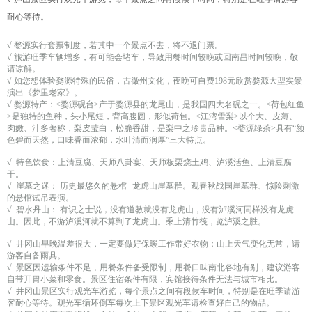
耐心等待。
√ 婺源实行套票制度，若其中一个景点不去，将不退门票。
√ 旅游旺季车辆增多，有可能会堵车，导致用餐时间较晚或回南昌时间较晚，敬
请谅解。
√ 如您想体验婺源特殊的民俗，古徽州文化，夜晚可自费198元欣赏婺源大型实景
演出《梦里老家》。
√ 婺源特产：<婺源砚台>产于婺源县的龙尾山，是我国四大名砚之一。<荷包红鱼
>是独特的鱼种，头小尾短，背高腹圆，形似荷包。<江湾雪梨>以个大、皮薄、
肉嫩、汁多著称，梨皮莹白，松脆香甜，是梨中之珍贵品种。<婺源绿茶>具有“颜
色碧而天然，口味香而浓郁，水叶清而润厚”三大特点。
√ 特色饮食：上清豆腐、天师八卦宴、天师板栗烧土鸡、泸溪活鱼、上清豆腐
干。
√ 崖墓之迷： 历史最悠久的悬棺--龙虎山崖墓群。观春秋战国崖墓群、惊险刺激
的悬棺试吊表演。
√ 碧水丹山： 有识之士说，没有道教就没有龙虎山，没有泸溪河同样没有龙虎
山。因此，不游泸溪河就不算到了龙虎山。乘上清竹筏，览泸溪之胜。
√ 井冈山早晚温差很大，一定要做好保暖工作带好衣物；山上天气变化无常，请
游客自备雨具。
√ 景区因运输条件不足，用餐条件备受限制，用餐口味南北各地有别，建议游客
自带开胃小菜和零食。景区住宿条件有限，宾馆接待条件无法与城市相比。
√ 井冈山景区实行观光车游览，每个景点之间有段候车时间，特别是在旺季请游
客耐心等待。观光车循环倒车每次上下景区观光车请检查好自己的物品。