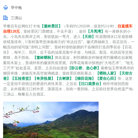
早中晚
三清山
早餐后车赴网红打卡地
【篁岭景区】
（车程约120分钟，游览约3小时，
往返缆车
自理120元
，篁岭景区门票赠送，不去不退），途径
【月亮湾】
有一座狭长的小
岛。小岛夹在两岸之间，形状犹如一弯月。进入
【天街】
民居围绕水口呈扇形梯
状错落排布，U形村落带您体验南方的“布达拉宫”。徽式商铺林立，前店后坊，一
幅流动的缩写版“清明上河图”。篁岭村借助簇拥的千亩梯田打造四季花谷【百花
谷】，每年三、四月，近千亩的油菜花集中开放，与桃花、梨花、杜鹃花等交相
辉映，美不胜收。
【篁岭晒秋】
闻名遐迩，村民晒晾农作物使用竹匾晒在自家眺
窗前木架上，形成特有的徽派民俗景观。四季花海展示惊艳的“大地艺术”。“地无
三尺平”处处是花、是景。之后自由漫游
【卧云桥、垒心桥】
索桥似玉带将两岸的
梯田串接，体验百米高空玻璃栈道。篁岭景区精彩看点：
【晒秋人家】【天街古
巷】【五桂香堂】【奇异怪屋】【古树群】【梯田花海】【爱在心田】
等，这里
一定是你不容错过的婺源代表性美景。之后在
【汪口观景台】
稍作停留拍照留
恋，从外观看汪口村外景，潺潺流水，别有一番韵味。之后前往世界自然遗产地-
三清山，晚餐后入住酒店。