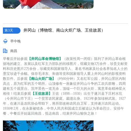
井冈山（博物馆、南山火炬广场、王佐故居）
第3天
早中晚
南昌
早餐后开始参观
【井冈山革命博物馆】
（政策性周一闭馆）陈列了井冈山革命根
据地的建立、发展以及红军主力部队的转移图片，馆藏文物3万余件，珍贵文献资
料和历史图片2万余份，珍藏党和国家领导人、著名书画家及社会各界知名人士的
墨宝珍迹千余幅。保存毛泽东、朱德等党和国家领导人重上井冈山时的影视资料
数百件。后参观
【南山火炬广场】
（约60分钟）又名红军公园，井冈山景区內制
高点，原为红军的五个哨所。山顶修有一座象征井冈山斗争的工农兵群雕，四周
建有五个观景台。茨坪景色一览无余，顶端一个巨大的火炬，寓意革命精神星火
相传！结束后参观
【王佐故居】
王佐（1898—1930）出生于遂川县下庄村水坑
（今井冈山市下庄）一个贫苦农民家庭。裁缝出身。1923年参加绿林武装。1927
年，在遂川县农民协会帮助下，将所部改称农民自卫军，支持遂川农民运动。
1930年2月，在永新被错杀，中华人民共和国成立后被追认为革命烈士。安排午
餐，中餐后开始返回南昌，抵达南昌，结束井冈山愉快之旅！