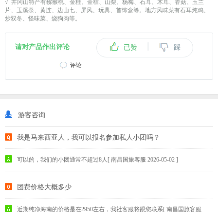
√ 井冈山特产有猕猴桃、金桂、金桔、山梨、杨梅、石耳、木耳、香菇、玉兰
片、玉溪荼、黄连、边山七、屏风、玩具、首饰盒等。地方风味菜有石耳炖鸡、
炒双冬、怪味菜、烧狗肉等。
|
请对产品作出评论
已赞
踩
评论
游客咨询
我是马来西亚人，我可以报名参加私人小团吗？
可以的，我们的小团通常不超过8人[ 南昌国旅客服 2026-05-02 ]
团费价格大概多少
近期纯净海南的价格是在2950左右，我社客服将跟您联系[ 南昌国旅客服