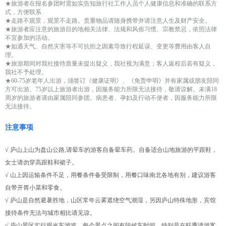
★旅游者在报名参团时需如实告知旅行社工作人员个人健康信息和准确的联系方
式，方便联系
★走路不观景，观景不走路。贵重物品请随身携带并请注意人生及财产安全。
★旅游者应注意的旅游目的地相关法律、法规和风俗习惯、宗教禁忌，依照法律
不宜参加的活动。
★如遇天气、自然灾害等不可抗拒之因素导致行程延误、变更等费用由客人自
理。
★旅游期间对我社接待质量未提出疑义，我社视为满意；客人返程后若有疑义，
我社不予处理。
★60-75岁老年人出游，须签订《健康证明》、《免责申明》并有家属或朋友陪同
方可出游。75岁以上旅游者出游，因服务能力所限无法接待，敬请谅解。未满18
周岁的旅游者请由家属陪同参团。病患者、孕妇及行动不便者，因服务能力所限
无法接待。
注意事项
√ 庐山上山为盘山公路,请晕车的游客自备晕车药。自备适合山地旅游的平跟鞋，
女士请勿穿高跟鞋和裙子。
√ 山上因运输条件不足，用餐条件备受限制，用餐口味南北各地有别，建议游客
自带开胃小菜和零食。
√ 庐山是自然避暑胜地，山区常年云雾遮绕空气潮湿，另因庐山特殊地形，宾馆
接待条件无法与城市相比请见谅。
√ 庐山景区实行观光车游览，每个景点之间有段候车时间，特别是在旺季请游客