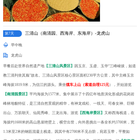
三清山（南清园、西海岸、东海岸）-龙虎山
第7天
早中晚
龙虎山
早餐后赴世界自然遗产地
【三清山风景区】
因玉京、玉虚、玉华“三峰峻拔，如道
教三清列坐其巅”故名。三清山风景区核心景区面积230平方公里，其中主峰玉京
峰海拔1819.9米，为信江的源头。乘坐
缆车上山（索道自理125元
），开始游览
【南清园景区】
平均海拔为1577米。集中展示了十四亿年地质演化形成的花岗岩
峰林地貌特征，是三清自然景观的精华，有神龙戏松、一线天、司春女神、巨蟒
出山、万笏朝天、仙苑秀峰、三龙出海。游览
【西海岸景区】
又称西海栈道，在
海拔约1600米的高山悬崖绝壁上，横空出世，向外悬挑出一条全长约3700米，宽
1.3米至2米的钢筋混凝土栈道。因其中有2700米不见台阶，宛若玉带，平整如