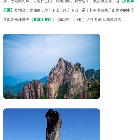
岸，故名西海岸。可观怀玉山，妈祖神像、观音送子、猴王献宝等，游
【东海岸
景区】
乾坤台、渡仙桥，缆车下山，缆车下山，乘车赴有着碧水丹山之称的中国
道教发祥地鹰潭
【龙虎山景区】
（车程约2.5小时）入住龙虎山/鹰潭酒店。