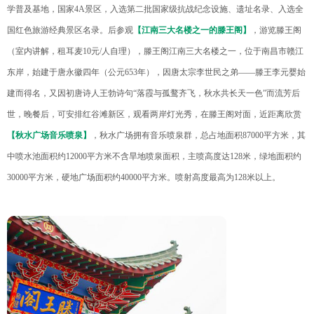
学普及基地，国家4A景区，入选第二批国家级抗战纪念设施、遗址名录、入选全
国红色旅游经典景区名录。后参观
【江南三大名楼之一的滕王阁】
，游览滕王阁
（室内讲解，租耳麦10元/人自理），滕王阁江南三大名楼之一，位于南昌市赣江
东岸，始建于唐永徽四年（公元653年），因唐太宗李世民之弟——滕王李元婴始
建而得名，又因初唐诗人王勃诗句“落霞与孤鹜齐飞，秋水共长天一色”而流芳后
世，晚餐后，可安排红谷滩新区，观看两岸灯光秀，在滕王阁对面，近距离欣赏
【秋水广场音乐喷泉】
，秋水广场拥有音乐喷泉群，总占地面积87000平方米，其
中喷水池面积约12000平方米不含旱地喷泉面积，主喷高度达128米，绿地面积约
30000平方米，硬地广场面积约40000平方米。喷射高度最高为128米以上。