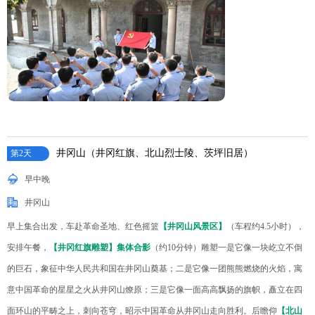
井冈山（井冈红旗、北山烈士陵、茨坪旧居）
第2天
早中晚
井冈山
早上集合出发，车赴革命圣地、红色摇篮
【井冈山风景区】
（车程约4.5小时），
安排午餐，
【井冈红旗雕塑】集体合影
（约10分钟）雕塑一是它像一块屹立不倒
的巨石，象征中华人民共和国在井冈山奠基；二是它像一团熊熊燃烧的火焰，寓
意中国革命的星星之火从井冈山燎原；三是它像一面高高飘扬的旗帜，矗立在四
面环山的平畴之上，刺向苍穹，昭示中国革命从井冈山走向胜利。后瞻仰
【北山