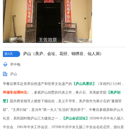
庐山（美庐、会址、花径、锦绣谷、仙人洞）
第4天
早中晚
庐山
早餐后乘车赴世界自然遗产和世界文化遗产的
【庐山风景区】
（车程约2.5小时，
环保车自理90元
），参观庐山别墅的代表之作，蒋介石、宋美龄官邸
【美庐别
墅】
国共两党领导人都曾下榻在此，意义不寻常。美庐曾作为蒋介石的“夏都官
邸”、“主席行辕”，是当年“第一夫人”生活的“美的房子”。中餐后参观原称庐山大
礼堂，系民国时期庐山三大建筑之一，
【庐山会议旧址】
1959年中共中央八届八
中全会、1961年中央工作会议，1970年中共中央九届二中全会在此召开。游白居