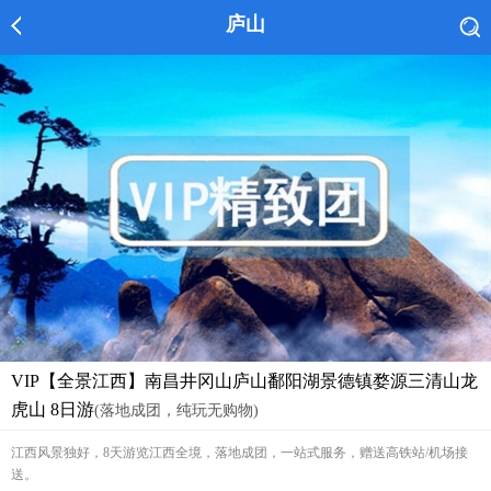
庐山
VIP【全景江西】南昌井冈山庐山鄱阳湖景德镇婺源三清山龙
虎山 8日游
(落地成团，纯玩无购物)
江西风景独好，8天游览江西全境，落地成团，一站式服务，赠送高铁站/机场接
送。