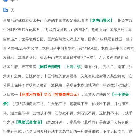
早中
无
早餐后游览有着碧水丹山之称的中国道教发祥地鹰潭
【龙虎山景区】
，
据说东汉
中叶时张天师在此炼丹，“丹成而龙虎现，山因得名”。龙虎山为中国第八处世界
自然遗产，世界地质公园、国家自然文化双遗产地、国家5A级风景名胜区，整个
景区面积220平方公里，龙虎山是中国典型的
丹霞地貌
风景。龙虎山是中国道教的
发祥地，其道教圣地、碧水丹山与古崖墓群被誉为“三绝”。之后参观道教祖庭、
相国仙府、天下道庭
【嗣汉天师府】
（上清古镇
）素有北孔（孔夫子）南张（张
天师）之称。它既保留了中国传统的府第规格，又兼有封建衙署的某些特点，在
佈局上保持了鲜明的道教正一派风格，是现在龙虎山地区唯一的道教活动场所。
之后乘坐
【泸溪河竹筏】
漂流
（竹筏自理75元）
，欣赏天造地设的
【十不得美
景】
（尼姑背和尚走不得、仙女配不得、莲花戴不得、仙桃吃不得、丹勺用不
得、道堂坐不得、云锦披不得、石鼓敲不得、剑石试不得、玉梳梳不得），观千
年之谜
【悬棺试吊表演】
（约20分钟），崖墓葬（悬棺葬）是古越干人特有的一
种丧葬形式，也是我国多种葬法中古老特别的一种丧葬形式，下午返回南昌，结