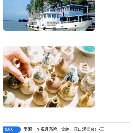
婺源（车观月亮湾、篁岭、汪口观景台）-三
第6天