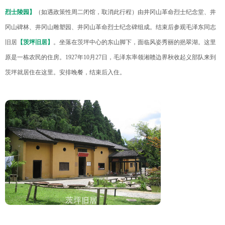
烈士陵园】
（如遇政策性周二闭馆，取消此行程）由井冈山革命烈士纪念堂、井
冈山碑林、井冈山雕塑园、井冈山革命烈士纪念碑组成。结束后参观毛泽东同志
旧居
【茨坪旧居】
。坐落在茨坪中心的东山脚下，面临风姿秀丽的挹翠湖。这里
原是一栋农民的住房。1927年10月27日，毛泽东率领湘赣边界秋收起义部队来到
茨坪就居住在这里。安排晚餐，结束后入住。