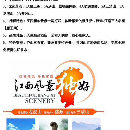
3、优选景点：5A滕王阁、5A庐山、景德镇陶瓷、4A婺源篁岭、5A三清山、5A
龙虎山、5A井冈山。
4、 行程特色：江西精华景点一网打尽，体验徽派的慢生活，赠送-江南三大名楼
【滕王阁】。
5、 品质升级：入住精品酒店，全程无购物，放心给家人。
6、 特色安排：庐山三石宴、徽州喜宴特色餐 、井冈山红米饭南瓜汤、专享全程
免费提供矿泉水。