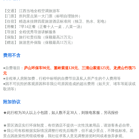
【交通】 江西当地全程空调旅游车
【门票】 所列景点第一大门票（标明自理除外）
【住宿】 精选未挂牌四星旅游酒店标准间（独卫、热水、彩电）
【用餐】 7早14正餐（正餐十人一桌，八菜一汤）
【导游】 全程优秀导游讲解服务
【保险】 旅行社责任险（保额最高21万元）
【赠送】 旅游意外保险（保额最高11万元）
费用不含
●自费项目：
庐山环保车90元、篁岭索道120元、三清山索道125元、龙虎山竹筏75
元
●全程单人房附加费，行程中标明的自费节目及私人所产生的个人费用等
●因不可抗拒的客观原因和非我公司原因造成的超出费用（如天灾、堵车等延误或
取消等）
附加协议
★此行程为30人以上小包团，如人数不足30人，则致电客服，另讯报价
★景区酒店实行环保制度，有些酒店不提供一次性洗漱用品，请游客务必自带。
★我公司有权根据实际情况调整行程先后顺序，但不减少景点，不降低标准。若
景点因政策性闭馆或维修，我社征求客人意见调整游览时间或者放弃参观。