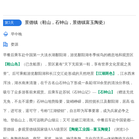
景德镇（鞋山，石钟山，景德镇富玉陶瓷）
第5天
早中晚
婺源
早餐后乘车赴中国第一大淡水湖鄱阳湖，游览鄱阳湖冬季候鸟的栖息地和观赏区
【鞋山岛】
（已含船票），景区素有“天下无双第一鞋，享有世界文化景观之美
誉”。后可乘船游览鄱阳湖和长江交汇处形成的天然绝景
【江湖两色】
，江水西来
浑浊，湖水南来清澈，在千古名山石钟山下形成一条延绵50余里的清浊分界线，
吸引了众多游客前来观赏。后乘车赴苏轼《石钟山记》—
【石钟山】
（赠送无优
无免，不去不退费）石钟山地势险要，陡峭峥嵘，因控扼长江及鄱阳湖，居高 临
下，进可攻，退可守，号称“江湖锁钥”，自古即为军事要塞，成为兵家必争之
地。登临山上，既可远眺庐山烟云；又可 近睹江湖清浊。中餐后车赴中国瓷都—
景德镇，参观景德镇国家级AAA级景区
【陶瓷工业园—富玉陶瓷】
（浏览1小
时）集陶瓷制作、商贸、展览、旅游、物流集散、文化交流于一体的陶瓷文化特