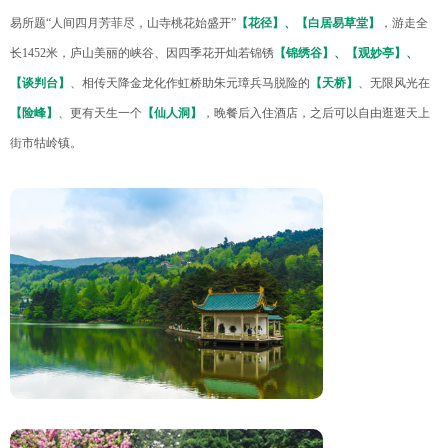
易所题“人间四月芳菲尽，山寺桃花始盛开”
【花径】、【白居易草堂】
，游走全
长1452米，庐山美丽的峡谷、因四季花开灿若锦锈
【锦绣谷】、【观妙亭】、
【谈判台】
、相传天降金龙化作虹桥助朱元璋兵马脱险的
【天桥】
、无限风光在
【险峰】
、更有天生一个
【仙人洞】
，晚餐后入住酒店，之后可以自由逛逛天上
街市牯岭镇。