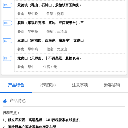
景德镇（鞋山，石钟山，景德镇富玉陶瓷）
D5
餐食：早中晚
住宿：婺源
婺源（车观月亮湾、篁岭、汪口观景台）-三
D6
餐食：早中晚
住宿：三清山
三清山（南清园、西海岸、东海岸）-龙虎山
D7
餐食：早中晚
住宿：龙虎山
龙虎山（天师府、十不得美景、悬棺表演）
D8
餐食：早中
住宿：无
产品特色
行程安排
注意事项
游客咨询
产品特色
行程亮点：
1、独立私家团、高端品质，24H行程管家在线服务。
2、可按照客户要求调整住宿及车型。