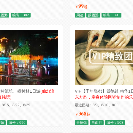
99
￥
起
跟团游
编号：382
周边
跟团游
编号：391
古村流坑、樟树林1日游
(仙幻流
VIP【千年瓷都】景德镇 精华1
真纯玩)
东方韵，亲身体验陶瓷制作的乐
/15、8/22、8/29
最近团期：8/9、8/10、8/11
368
￥
起
古镇
编号：696
景德镇
自由行
编号：503