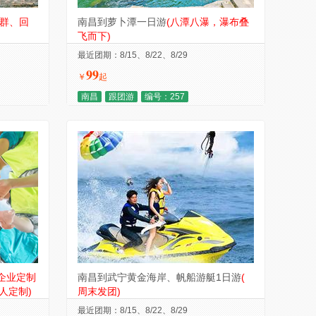
村群、回
南昌到萝卜潭一日游
(八潭八瀑，瀑布叠
飞而下)
最近团期：8/15、8/22、8/29
99
￥
起
南昌
跟团游
编号：257
企业定制
南昌到武宁黄金海岸、帆船游艇1日游
(
人定制)
周末发团)
最近团期：8/15、8/22、8/29