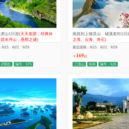
虎山1日游
(天天发团，经典休
南昌到上饶灵山、槠溪老街1日
碧水丹山，悬棺之谜)
之境、云海、奇石)
/15、8/22、8/29
最近团期：8/15、8/22、8/29
169
￥
起
夕阳红
编号：375
三清山
休闲
编号：626