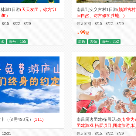
林湖1日游
(天天发团，称为“江
南昌到安义古村1日游
(赣派古
湖”)
归自然、访古修学胜地。)
/15、8/22、8/29
最近团期：8/15、8/22、8/29
99
￥
起
山水
编号：155
周边
古镇
编号：252
卡（仅需498元）
(111)
南昌周边团建/拓展活动
(专业为
团建游戏,拓展项目,团建旅游,私
12/31
最近团期：8/15、8/22、8/29