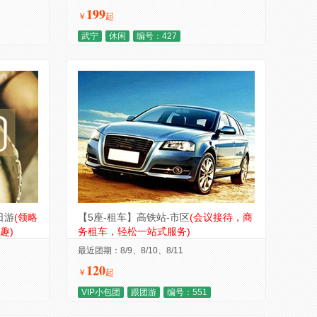
199
￥
起
武宁
休闲
编号：427
日游
(领略
【5座-租车】高铁站-市区
(会议接待，商
趣)
务租车，轻松一站式服务)
最近团期：8/9、8/10、8/11
120
￥
起
VIP小包团
跟团游
编号：551