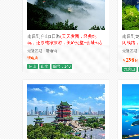
南昌到庐山1日游
(天天发团，经典纯
南昌到龙
玩，还原纯净旅游，美庐别墅+会址+花
闲线路，
径+锦绣谷+三宝树)
最近团期：请电询
最近团期：8
298
请电询
￥
起
庐山
山水
编号：140
龙虎山