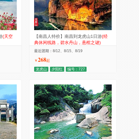
游
(天空
【南昌人特价】南昌到龙虎山1日游
(经
典休闲线路，碧水丹山，悬棺之谜)
最近团期：8/12、8/15、8/19
268
￥
起
龙虎山
夕阳红
编号：727