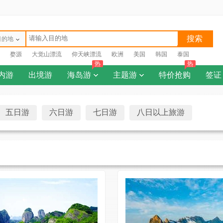
搜索
目的地
婺源
大觉山漂流
仰天峡漂流
欧洲
美国
韩国
泰国
热
热
内游
出境游
海岛游
主题游
特价抢购
签证
五日游
六日游
七日游
八日以上旅游