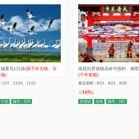
城看鸟1日游
(探千年古镇、乐
南昌到景德镇高岭中国村、御窑
场)
(千年瓷都)
1/7、11/14、11/21
最近团期：8/15、8/22、8/29
169
￥
起
亲子游
编号：639
景德镇
休闲
编号：682