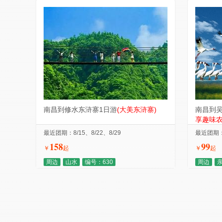
南昌到修水东浒寨1日游
(大美东浒寨)
南昌到吴
享趣味农
最近团期：8/15、8/22、8/29
最近团期：1
158
99
￥
起
￥
起
周边
山水
编号：630
周边