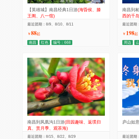
【英雄城】南昌经典1日游
(海昏侯、滕
南昌到柘
王阁、八一馆)
西的千岛
最近团期：8/9、8/10、8/11
最近团期：8
88
198
￥
起
￥
起
南昌
红色
编号：668
周边
南昌到凤凰沟1日游
(田园趣味、返璞归
庐山如意
真、赏月季、观茶海)
最近团期：8/15、8/22、8/29
最近团期：