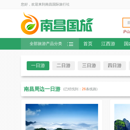
您好，欢迎来到南昌国际旅行社
庐山
首页
江西游
国
全部旅游产品分类
一日游
二日游
三日游
四日游
南昌周边一日游
(已经找到：
26
条线路)