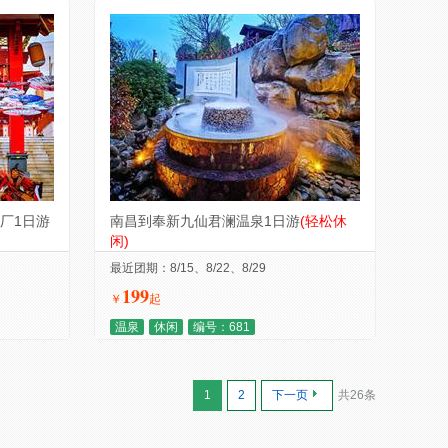
厂1日游
南昌到奉新九仙君澜温泉1日游
(轻松休
闲)
最近团期：8/15、8/22、8/29
199
￥
起
温泉
休闲
编号：681
1
2
下一页
共26条