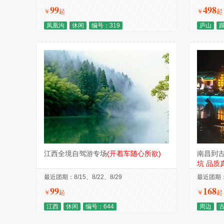
99
498
￥
起
￥
起
凤凰沟
休闲
编号：319
庐山
江西全境自驾游专场
(开着车随心所欲)
南昌到
坑 品质
最近团期：8/15、8/22、8/29
最近团期：8
99
168
￥
起
￥
起
江西
休闲
编号：644
周边