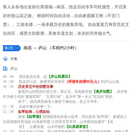
客人从各地出发前往英雄城—南昌，抵达后由专车司机接您，开启美
好的瓷山花之旅。 根据时间自由活动，自由参观滕王阁（不含门
票）， 江南名楼，一座承载历史的雅集胜地。 自由逛逛万寿宫历史文
化街区，感受古韵新潮，美食非遗文创，浓浓的市井烟火气。
南昌 — 庐山 （车程约2小时）
第2天
早餐
庐山
08：00 酒店集合出发，赴
【庐山风景区】
10：00 抵达庐山后，换乘景区环保车
（环保车自理90元/人）
到庐山山顶。
10：30
历史变迁中的别墅往事
参观庐山别墅的代表之作，蒋介石、宋美龄官邸
【美庐别墅】
，美庐曾
作为蒋介石的“夏都官邸”、“主席行辕”，是当年“第一夫人”生活的“美的
房子”。国共两党领导人都曾下榻在此，意义不寻常。
11：30 自由中餐后休整一下。
12：30
如琴如画，心境如仙
游览
【如琴湖】
因湖面形如乐器小提琴，所以故名“如琴湖”。参观诗人
白居易循径赏花处-白居易所题“人间四月芳菲尽，山寺桃花始盛开”【花
径】、云雾弥漫、山水环抱的
【白居易草堂】
。
13：30 游走全长1452米，庐山最美丽的峡谷、因四季花开灿若锦锈，谷中云雾