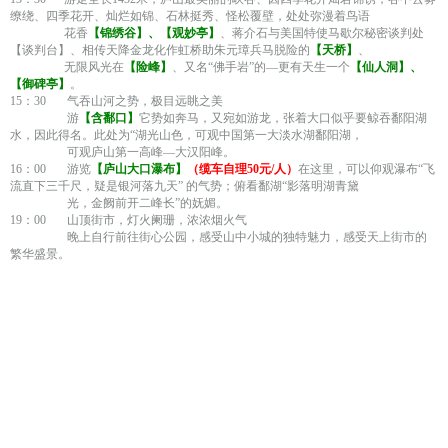
缭绕、四季花开、灿烂如锦、石林挺秀、怪松覆壁，处处弥漫着鸟语
花香
【锦绣谷】、【观妙亭】
、蒋介石与美国特使马歇尔秘密谈判处
【谈判台】、相传天降金龙化作虹桥助朱元璋兵马脱险的
【天桥】
、
无限风光在
【险峰】
、又名“佛手岩”的—更有天生一个
【仙人洞】、
【御碑亭】
。
15：30 气吞山河之势，极目远眺之美
游
【含鄱口】
它势如奔马，又宛如游龙，张着大口似乎要鲸吞鄱阳湖
水，因此得名。此处为“湖光山色，可观中国第一大淡水湖鄱阳湖，
可观庐山第一高峰—大汉阳峰。
16：00 游览
【庐山大口瀑布】
（缆车自理50元/人）
在这里，可以仰观瀑布“飞
流直下三千尺，疑是银河落九天” 的气势；俯看鄱湖“影落明湖青黛
光，金阙前开二峰长”的妩媚。
19：00 山顶街市，灯火阑珊，浓浓烟火气
晚上自行前往街心公园，感受山中小城的独特魅力，感受天上街市的
繁华盛景。