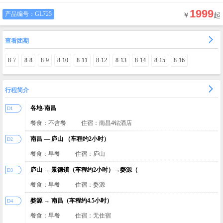
1999
产品编号：
GL725
￥
起
查看团期
8-7
8-8
8-9
8-10
8-11
8-12
8-13
8-14
8-15
8-16
行程简介
各地-南昌
D1
餐食：不含餐
住宿：南昌4钻酒店
南昌 — 庐山 （车程约2小时）
D2
餐食：早餐
住宿：庐山
庐山 → 景德镇（车程约2小时）→婺源（
D3
餐食：早餐
住宿：婺源
婺源 → 南昌（车程约4.5小时）
D4
餐食：早餐
住宿：无住宿