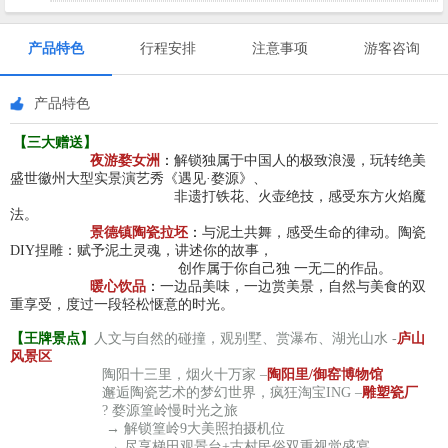
产品特色
行程安排
注意事项
游客咨询
产品特色
【三大赠送】
夜游婺女洲
：
解锁独属于中国人的极致浪漫，玩转绝美
盛世徽州大型实景演艺秀《遇见·婺源》、
非遗打铁花、火壶绝技，感受东方火焰魔
法。
景德镇陶瓷拉坯
：
与泥土共舞，感受生命的律动。陶瓷
DIY捏雕：赋予泥土灵魂，讲述你的故事，
创作属于你自己独 一无二的作品。
暖心饮品
：
一边品美味，一边赏美景，自然与美食的双
重享受，度过一段轻松惬意的时光。
【王牌景点】
人文与自然的碰撞，观别墅、赏瀑布、湖光山水 -
庐山
风景区
陶阳十三里，烟火十万家 –
陶阳里/御窑博物馆
邂逅陶瓷艺术的梦幻世界，疯狂淘宝ING –
雕塑瓷厂
? 婺源篁岭慢时光之旅
→ 解锁篁岭9大美照拍摄机位
→ 尽享梯田观景台+古村民俗双重视觉盛宴