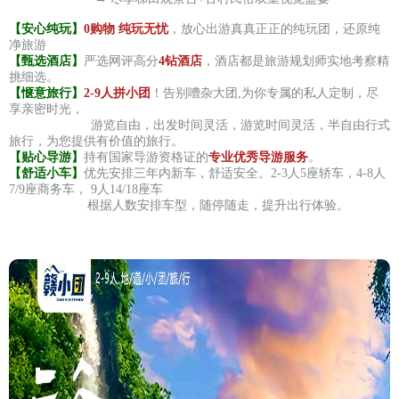
【安心纯玩】
0购物 纯玩无忧
，放心出游真真正正的纯玩团，还原纯
净旅游
【甄选酒店】
严选网评高分
4钻酒店
，酒店都是旅游规划师实地考察精
挑细选。
【惬意旅行】
2-9人拼小团
！告别嘈杂大团,为你专属的私人定制，尽
享亲密时光，
游览自由，出发时间灵活，游览时间灵活，半自由行式
旅行，为您提供有价值的旅行。
【贴心导游】
持有国家导游资格证的
专业优秀导游服务
。
【舒适小车】
优先安排三年内新车，舒适安全。2-3人5座轿车，4-8人
7/9座商务车， 9人14/18座车
根据人数安排车型，随停随走，提升出行体验。