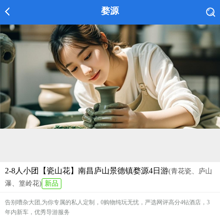
婺源
2-8人小团【瓷山花】南昌庐山景德镇婺源4日游
(青花瓷、庐山
瀑、篁岭花)
新品
告别嘈杂大团,为你专属的私人定制，0购物纯玩无忧，严选网评高分4钻酒店，3
年内新车，优秀导游服务