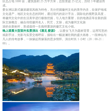
区总占地 1000 亩，建筑面积 25 万平方米，总投资超 25 亿元，历经 3 年建设而
成。
婺女洲以新式徽派建筑风格为特色，充分挖掘徽州文化的美学内含，在保护地域
文化遗产，地区文化生态的同时，通过现代的设计手法，国际化的视野及高度，
将徽州文化中的生活美学进行极致挖掘，引入地方重塑，目的地酒店等全新的国
际文旅概念，融合传统徽州名人，民艺，文脉，成为徽州文化旅
游的全新标杆，形成值得一生痴绝重游的徽艺文化小镇。
晚上观看大型室外实景演出《遇见 婺源》
，以婺女飞天为题材背景，运用写意的
戏剧手法，光影与实景交相呼应，描绘出一幅波澜壮阔的盛大画卷，一段神仙与
凡人的传奇故事，一抹缘起而缘落的思乡情怀。演出时长 1 小时（20：00-21：
00）。