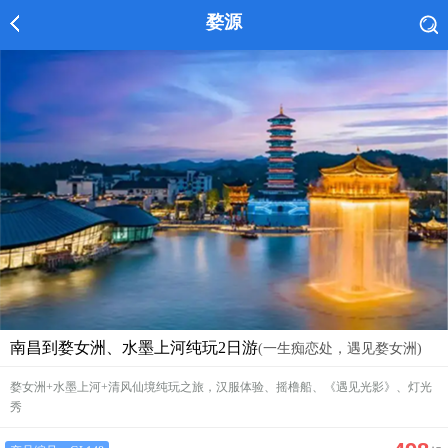
婺源
南昌到婺女洲、水墨上河纯玩2日游
(一生痴恋处，遇见婺女洲)
婺女洲+水墨上河+清风仙境纯玩之旅，汉服体验、摇橹船、《遇见光影》、灯光
秀