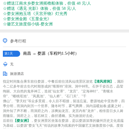
☆赠送江南水乡婺女洲摇橹船体验，价值 48 元/人
☆赠送《遇见 光影》体验，价值 58 元/人
☆婺女洲抱玉塔《天宫开物》灯光秀
☆婺女洲金殿《五显金光》
☆徽艺文旅度假小镇-婺女洲
参考行程
南昌 → 婺源（车程约1.5小时）
第1天
无
旅游酒店
指定时间集合乘车前往婺源，中餐后前往清风仙境景区游览
【清风溶洞】
，属距
今二亿多年前古生代时期形成的"喀斯特"溶洞。洞中钟乳、石笋千姿百态，晶莹
绚丽。大自然的鬼斧神工，造就"仙女潭"、"龙宫"、"定海神针"、"青螺水
帘"、"蟠桃瑶池"、"凤凰池"、"仙人桥"、"石门关"、"千
佛山"、"擎天柱"等众多景观，令人目不暇接，留连忘返。婺源地处中亚热带，四
季分明，而洞内则另一个世界。隆冬时节，雾气腾腾，洞内温暖如春;盛夏之时，
洞外知了声不断，而洞府之内，凉爽如龙宫。龙宫内有"龙井"，相传昔日乡人祷
雨辙应。洞府之上，坡石林立，曲径通幽。实为旅游好去处。
后前往
【婺女洲】
，婺女洲景区坐落在婺源，是以婺源深厚的徽州历史文化底蕴
为基础，以婺源“婺女飞天”传说的故事为线索的中国徽艺文旅微度假小镇。度假