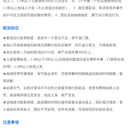
元/人 2、1.2米以下儿童报价188元/人仅含车、导、2个半餐；产生其他费用自理。
1.2米以上按成人计算（不占床退住宿差价）。 3、因交通延误、取消等意外事件
或不可抗力原因导致的额外费用； 4、景区设有购物场所，属于自行商业行为.
附加协议
★婺源实行套票制度，若其中一个景点不去，将不退门票。
★我公司有权根据实际情况调整行程先后顺序，但不减少景点，不降低标准。
★若出发前一天临时取消出行计划，将产生损失费200元/人。
★儿童收费标准：1.4米以下188元/人[含南昌到婺源往返车费和半餐，门票和住宿
自理]；1.4米以上按成人算。
★旅游旺季车辆增多，有可能会堵车，导致用餐时间较晚或回南昌时间较晚，敬
请谅解。
★如遇天气、自然灾害等不可抗拒之因素导致行程延误、变更等费用由客人自
理。旅游期间请注意安全，包括人身、财产安全。
★该线路为散客拼团，旅游期间对我社接待质量未提出疑义，我社视为满意；客
人返程后若有疑义，我社不予处理。证件有优惠，导游按照折扣差价退还。
注意事项