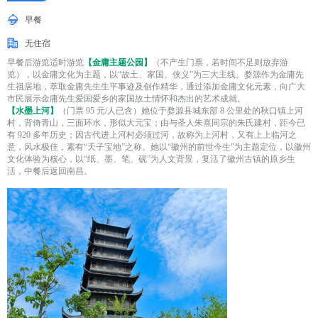
早餐
无住宿
早餐后游览适时游览
【金庸主题公园】
（不产生门票，若时间不足则放弃游
览），以金庸文化为主题，以“故土、家国、侠义”为三大主线。婺源作为金庸先
生祖居地，萃取金庸先生生平事迹及创作精华，通过添加金庸文化元素，向广大
市民展示金庸先生爱国爱乡的家国故土情怀和杰出的艺术成就。
【水墨上河】
（门票 95 元/人已含）她位于婺源县城东部 8 公里处的秋口镇上河
村，背倚青山，三面环水，形似大元宝；由与圣人朱熹同宗的朱氏建村，距今已
有 920 多年历史；因古代进上河村必须过河，故称为上河村，又有上上临河之
意，风水极佳，素有“天子宝地”之称。她以“徽州的前世今生”为主题定位，以徽州
文化体验为核心，以“纸、墨、笔、砚”为人文背景，复活了徽州古镇的原乡生
活，中餐后返回南昌。