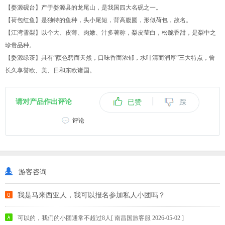
【婺源砚台】产于婺源县的龙尾山，是我国四大名砚之一。
【荷包红鱼】是独特的鱼种，头小尾短，背高腹圆，形似荷包，故名。
【江湾雪梨】以个大、皮薄、肉嫩、汁多著称，梨皮莹白，松脆香甜，是梨中之
珍贵品种。
【婺源绿茶】具有“颜色碧而天然，口味香而浓郁，水叶清而润厚”三大特点，曾
长久享誉欧、美、日和东欧诸国。
|
请对产品作出评论
已赞
踩
评论
游客咨询
我是马来西亚人，我可以报名参加私人小团吗？
可以的，我们的小团通常不超过8人[ 南昌国旅客服 2026-05-02 ]