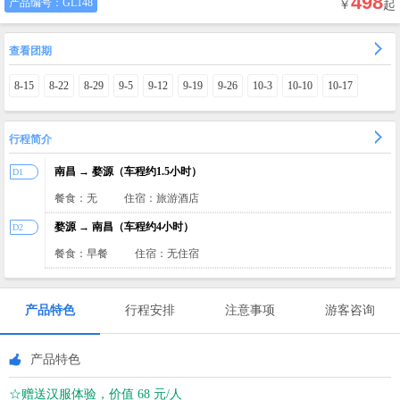
498
产品编号：
GL148
￥
起
查看团期
8-15
8-22
8-29
9-5
9-12
9-19
9-26
10-3
10-10
10-17
行程简介
南昌 → 婺源（车程约1.5小时）
D1
餐食：无
住宿：旅游酒店
婺源 → 南昌（车程约4小时）
D2
餐食：早餐
住宿：无住宿
产品特色
行程安排
注意事项
游客咨询
产品特色
☆赠送汉服体验，价值 68 元/人