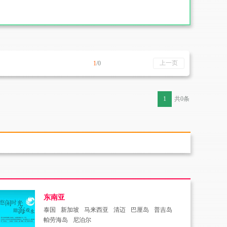
上一页
1
/0
1
共0条
东南亚
泰国
新加坡
马来西亚
清迈
巴厘岛
普吉岛
帕劳海岛
尼泊尔