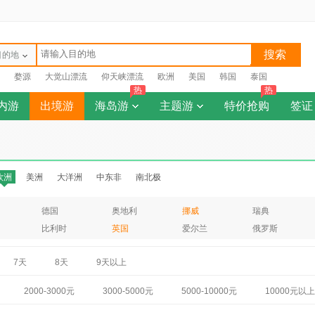
搜索
目的地
婺源
大觉山漂流
仰天峡漂流
欧洲
美国
韩国
泰国
热
热
内游
出境游
海岛游
主题游
特价抢购
签证
欧洲
美洲
大洋洲
中东非
南北极
德国
奥地利
挪威
瑞典
比利时
英国
爱尔兰
俄罗斯
7天
8天
9天以上
2000-3000元
3000-5000元
5000-10000元
10000元以上