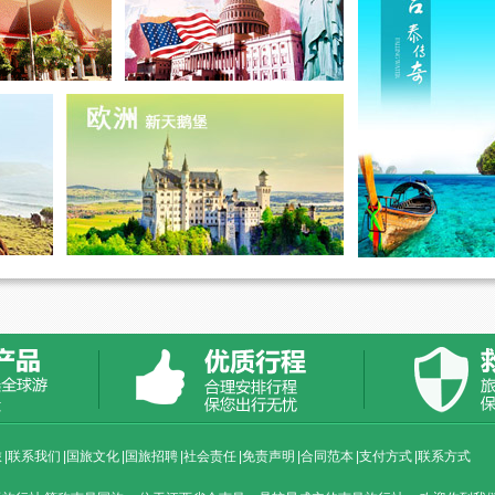
旅
|
联系我们
|
国旅文化
|
国旅招聘
|
社会责任
|
免责声明
|
合同范本
|
支付方式
|
联系方式