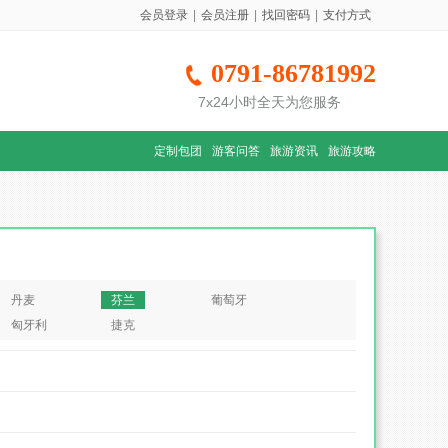
会员登录
|
会员注册
|
找回密码
|
支付方式
0791-86781992
7x24小时全天为您服务
定制包团
游客问答
旅游资讯
旅游攻略
丹麦
芬兰
葡萄牙
匈牙利
捷克