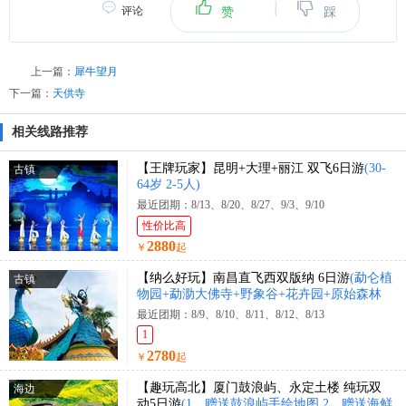
|
评论
赞
踩
上一篇：
犀牛望月
下一篇：
天供寺
相关线路推荐
【王牌玩家】昆明+大理+丽江 双飞6日游
(30-
古镇
64岁 2-5人)
最近团期：8/13、8/20、8/27、9/3、9/10
性价比高
2880
￥
起
【纳么好玩】南昌直飞西双版纳 6日游
(勐仑植
古镇
物园+勐泐大佛寺+野象谷+花卉园+原始森林
公园+花卉园+曼迈集市+星光夜市)
最近团期：8/9、8/10、8/11、8/12、8/13
1
2780
￥
起
【趣玩高北】厦门鼓浪屿、永定土楼 纯玩双
海边
动5日游
(1、赠送鼓浪屿手绘地图 2、赠送海鲜