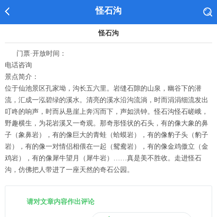
怪石沟
怪石沟
门票·开放时间：
电话咨询
景点简介：
位于仙池景区孔家坳，沟长五六里。岩缝石隙的山泉，幽谷下的潜
流，汇成一泓碧绿的溪水。清亮的溪水沿沟流淌，时而涓涓细流发出
叮咚的响声，时而从悬崖上奔泻而下，声如洪钟。怪石沟怪石嵯峨，
野趣横生，为花岩溪又一奇观。那奇形怪状的石头，有的像大象的鼻
子（象鼻岩），有的像巨大的青蛙（蛤蟆岩），有的像豹子头（豹子
岩），有的像一对情侣相偎在一起（鸳鸯岩），有的像金鸡傲立（金
鸡岩），有的像犀牛望月（犀牛岩）……真是美不胜收。走进怪石
沟，仿佛把人带进了一座天然的奇石公园。
请对文章内容作出评论