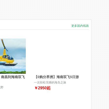
更多国内线路
】南昌到海南双飞
【0购分界洲】海南双飞5日游
一次轻松无憾的海岛之旅
视野
￥
2950
起