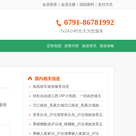
会员登录
|
会员注册
|
找回密码
|
支付方式
0791-86781992
7x24小时全天为您服务
定制包团
游客问答
旅游资讯
旅游攻略
国内相关信息
南昌租车旅游服务信息
轻松自由游江西,VIP小包团、一切由您做主
据传
沱江跳岩_凤凰古城沱江跳岩_凤凰古城旅游景点
里务比岛_泸沽湖里务比岛_泸沽湖旅游景点
乘猪槽船游泸沽湖_猪槽船_泸沽湖旅游景点
摩梭人家家访_泸沽湖摩梭人家家访_泸沽湖旅游景点