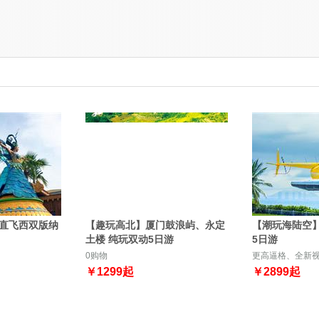
直飞西双版纳
【趣玩高北】厦门鼓浪屿、永定
【潮玩海陆空
土楼 纯玩双动5日游
5日游
0购物
更高逼格、全新
￥
1299
起
￥
2899
起