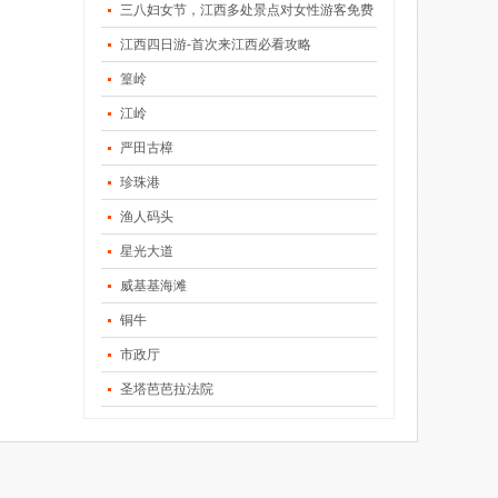
三八妇女节，江西多处景点对女性游客免费
江西四日游-首次来江西必看攻略
篁岭
江岭
严田古樟
珍珠港
渔人码头
星光大道
威基基海滩
铜牛
市政厅
圣塔芭芭拉法院