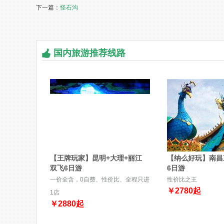
下一篇：
怪石沟
国内旅游推荐线路
【王牌玩家】昆明+大理+丽江
【纳么好玩】南昌
双飞6日游
6日游
一价全含，0自费、性价比、全程只进
性价比之王
￥
2780
起
1店
￥
2880
起