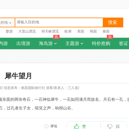
搜索
目的地
婺源
大觉山漂流
仰天峡漂流
欧洲
美国
韩国
泰国
热
热
内游
出境游
海岛游
主题游
特价抢购
签证
犀牛望月
18日 信息发布：南昌国际旅行社 游客/发表人：三人道)
顶东面的两块奇石，一石神似犀牛，一石如同满月而故名。月石有一孔，
石，过孔者生子女，嘻笑之声，响彻山谷。
|
评论
赞
踩