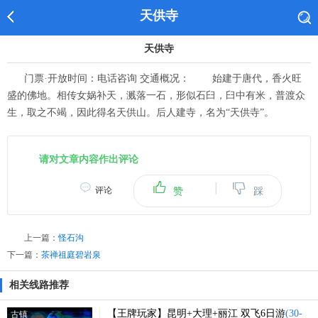
天供寺
天供寺
门票·开放时间：电话咨询 交通概况： 始建于唐代，香火旺
盛的佛地。相传女娲补天，溅落一石，形似石臼，臼中有米，普渡众
生，取之不竭，因此得名天供山。后人建寺，名为“天供寺”。
请对文章内容作出评论
|
评论
赞
踩
上一篇：
怪石沟
下一篇：
茶禅祖庭碧岩泉
相关线路推荐
【王牌玩家】昆明+大理+丽江 双飞6日游
(30-
古镇