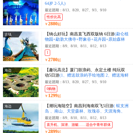
64岁 2-5人)
最近团期：8/13、8/20、8/27、9/3、9/10
性价比高
2880
￥
起
【纳么好玩】南昌直飞西双版纳 6日游
(勐仑植
古镇
物园+勐泐大佛寺+野象谷+花卉园+原始森林
公园+花卉园+曼迈集市+星光夜市)
最近团期：8/9、8/10、8/11、8/12、8/13
1
2780
￥
起
【趣玩高北】厦门鼓浪屿、永定土楼 纯玩双
海边
动5日游
(1、赠送鼓浪屿手绘地图 2、赠送海鲜
大咖锅)
最近团期：8/13、8/20、8/27、9/3、9/10
0购物
1299
￥
起
【潮玩海陆空】南昌到海南双飞5日游
( 蜈支洲
海边
岛 、南山、天堂森林、玫瑰谷、天涯海角、
直升机体验、豪华游艇出海 )
最近团期：8/9、8/10、8/11、8/12、8/13
直升机、深潜、游艇……适合中青年群体
2899
￥
起