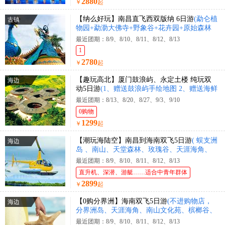
2880
￥
起
【纳么好玩】南昌直飞西双版纳 6日游
(勐仑植
古镇
物园+勐泐大佛寺+野象谷+花卉园+原始森林
公园+花卉园+曼迈集市+星光夜市)
最近团期：8/9、8/10、8/11、8/12、8/13
1
2780
￥
起
【趣玩高北】厦门鼓浪屿、永定土楼 纯玩双
海边
动5日游
(1、赠送鼓浪屿手绘地图 2、赠送海鲜
大咖锅)
最近团期：8/13、8/20、8/27、9/3、9/10
0购物
1299
￥
起
【潮玩海陆空】南昌到海南双飞5日游
( 蜈支洲
海边
岛 、南山、天堂森林、玫瑰谷、天涯海角、
直升机体验、豪华游艇出海 )
最近团期：8/9、8/10、8/11、8/12、8/13
直升机、深潜、游艇……适合中青年群体
2899
￥
起
【0购分界洲】海南双飞5日游
(不进购物店，
海边
分界洲岛、天涯海角、南山文化苑、槟榔谷、
黎王夜宴)
最近团期：8/9、8/10、8/11、8/12、8/13