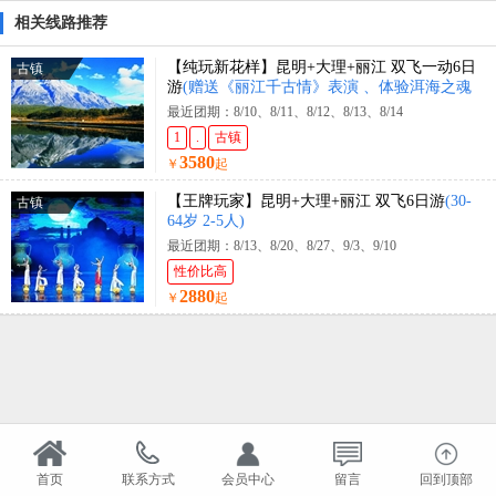
相关线路推荐
【纯玩新花样】昆明+大理+丽江 双飞一动6日
古镇
游
(赠送《丽江千古情》表演 、体验洱海之魂
金梭岛私人游艇、赠送蓝月谷电瓶车、雪山衣
最近团期：8/10、8/11、8/12、8/13、8/14
氧)
1
.
古镇
3580
￥
起
【王牌玩家】昆明+大理+丽江 双飞6日游
(30-
古镇
64岁 2-5人)
最近团期：8/13、8/20、8/27、9/3、9/10
性价比高
2880
￥
起
首页
联系方式
会员中心
留言
回到顶部