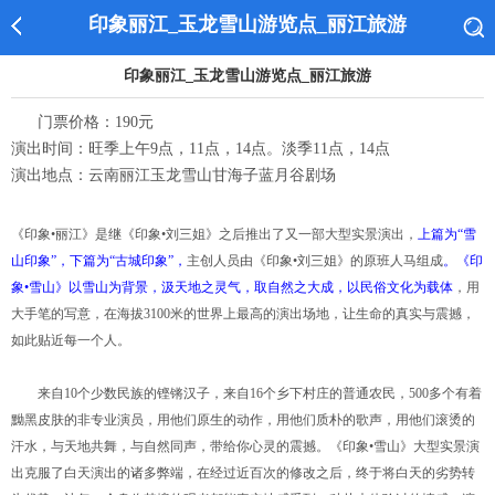
印象丽江_玉龙雪山游览点_丽江旅游
印象丽江_玉龙雪山游览点_丽江旅游
门票价格：190元
演出时间：旺季上午9点，11点，14点。淡季11点，14点
演出地点：云南丽江玉龙雪山甘海子蓝月谷剧场
《印象•丽江》是继《印象•刘三姐》之后推出了又一部大型实景演出，
上篇为“雪
山印象”，下篇为“古城印象”，
主创人员由《印象•刘三姐》的原班人马组成
。《印
象•雪山》以雪山为背景，汲天地之灵气，取自然之大成，以民俗文化为载体
，用
大手笔的写意，在海拔3100米的世界上最高的演出场地，让生命的真实与震撼，
如此贴近每一个人。
来自10个少数民族的铿锵汉子，来自16个乡下村庄的普通农民，500多个有着
黝黑皮肤的非专业演员，用他们原生的动作，用他们质朴的歌声，用他们滚烫的
汗水，与天地共舞，与自然同声，带给你心灵的震撼。《印象•雪山》大型实景演
出克服了白天演出的诸多弊端，在经过近百次的修改之后，终于将白天的劣势转