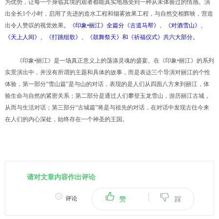
为优势，让每一个身临其境的观者都能真实地感受到一种从未体验过的情感。演
出全长1个小时，启用了先进的造水工程和烟雾效果工程，与自然交相辉映，营造
出令人赞叹的视觉效果
。《印象•丽江》全篇分《古道马帮》、《对酒雪山》、
《天上人间》、《打跳组歌》、《鼓舞祭天》和《祈福仪式》共六大部分。
《印象•丽江》是一场真正意义上的荡涤灵魂的盛宴。在《印象•丽江》的系列
实景演出中，并没有所谓的主题和具体的故事，而是表达三个导演对丽江的个性
体验，第一部分“雪山篇”是与山的对话，表现的是人们从四面八方来到丽江，体
验生命与自然的紧密关系；第二部分是通过人们攀登玉龙雪山，游历丽江古城，
从而与生活对话；第三部分“古城篇”将是与祖先的对话，在对话中发现古往今来
在人们的内心深处，始终存在一个神圣的王国。
请对文章内容作出评论
|
评论
赞
踩