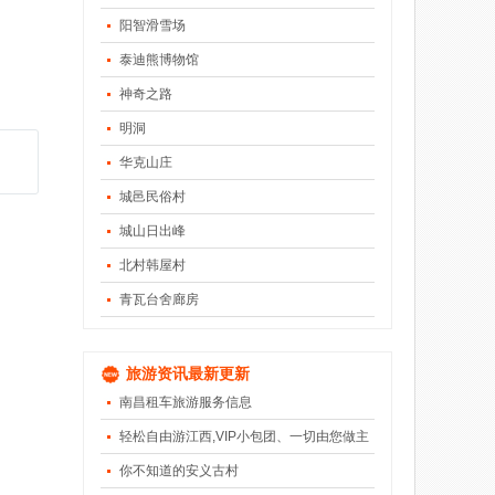
阳智滑雪场
泰迪熊博物馆
神奇之路
明洞
华克山庄
城邑民俗村
城山日出峰
北村韩屋村
青瓦台舍廊房
旅游资讯最新更新
南昌租车旅游服务信息
轻松自由游江西,VIP小包团、一切由您做主
你不知道的安义古村