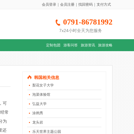
会员登录
|
会员注册
|
找回密码
|
支付方式
0791-86781992
7x24小时全天为您服务
定制包团
游客问答
旅游资讯
旅游攻略
韩国相关信息
梨花女子大学
泡菜体验馆
，可
弘益大学
剧经常
涂鸦秀
分为
龙头岩
里还
乐天世界主题公园