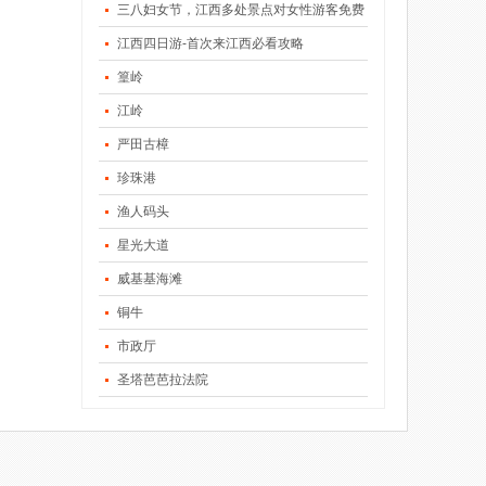
三八妇女节，江西多处景点对女性游客免费
江西四日游-首次来江西必看攻略
篁岭
江岭
严田古樟
珍珠港
渔人码头
星光大道
威基基海滩
铜牛
市政厅
圣塔芭芭拉法院