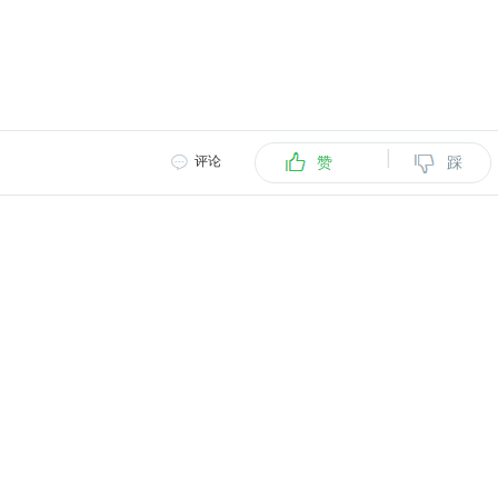
|
评论
赞
踩