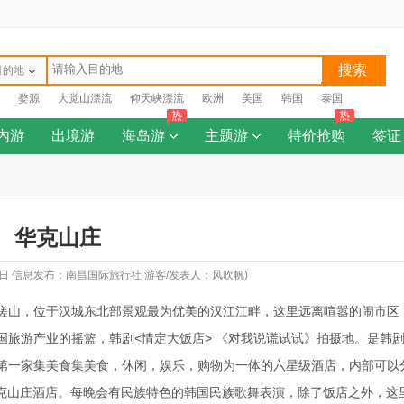
搜索
目的地
婺源
大觉山漂流
仰天峡漂流
欧洲
美国
韩国
泰国
热
热
内游
出境游
海岛游
主题游
特价抢购
签证
华克山庄
18日 信息发布：南昌国际旅行社 游客/发表人：风吹帆)
峨嵯山，位于汉城东北部景观最为优美的汉江江畔，这里远离喧嚣的闹市区
旅游产业的摇篮，韩剧<情定大饭店> 《对我说谎试试》拍摄地。是韩
第一家集美食集美食，休闲，娱乐，购物为一体的六星级酒店，内部可以
克山庄酒店。每晚会有民族特色的韩国民族歌舞表演，除了饭店之外，这