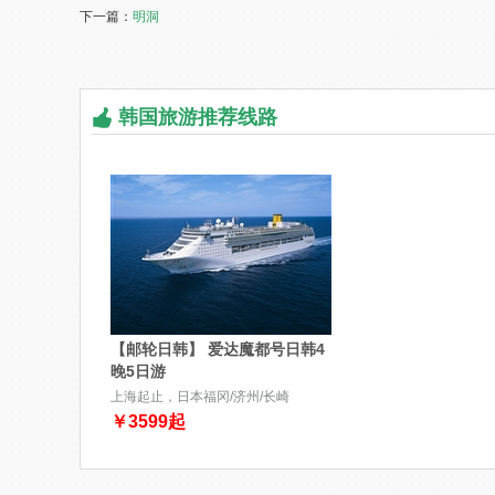
下一篇：
明洞
韩国旅游推荐线路
【邮轮日韩】 爱达魔都号日韩4
晚5日游
上海起止，日本福冈/济州/长崎
￥
3599
起