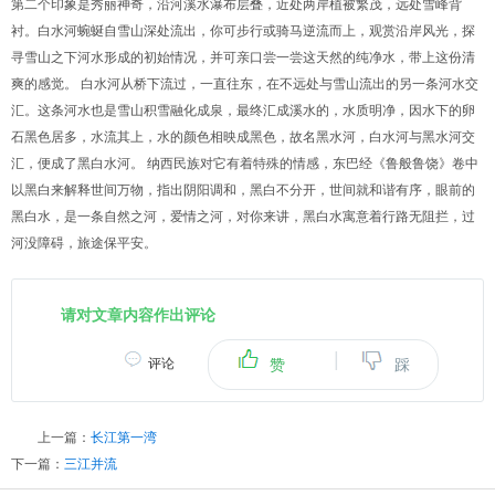
第二个印象是秀丽神奇，沿河溪水瀑布层叠，近处两岸植被繁茂，远处雪峰背
衬。白水河蜿蜒自雪山深处流出，你可步行或骑马逆流而上，观赏沿岸风光，探
寻雪山之下河水形成的初始情况，并可亲口尝一尝这天然的纯净水，带上这份清
爽的感觉。 白水河从桥下流过，一直往东，在不远处与雪山流出的另一条河水交
汇。这条河水也是雪山积雪融化成泉，最终汇成溪水的，水质明净，因水下的卵
石黑色居多，水流其上，水的颜色相映成黑色，故名黑水河，白水河与黑水河交
汇，便成了黑白水河。 纳西民族对它有着特殊的情感，东巴经《鲁般鲁饶》卷中
以黑白来解释世间万物，指出阴阳调和，黑白不分开，世间就和谐有序，眼前的
黑白水，是一条自然之河，爱情之河，对你来讲，黑白水寓意着行路无阻拦，过
河没障碍，旅途保平安。
请对文章内容作出评论
|
评论
赞
踩
上一篇：
长江第一湾
下一篇：
三江并流