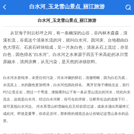
白水河_玉龙雪山景点_丽江旅游
白水河_玉龙雪山景点_丽江旅游
从甘海子到云杉坪之间，有一条幽深的山谷，谷内林木森森，清
溪长流，谷底这个清泉长流的河，就叫白水河。因河床、台地都由白
色大理石、石炭石碎块组成，呈一片灰白色；清泉从石上流过，亦呈
白色，因色得名“白水河”。白水河之水来源于四五千米高处的冰川雪
原融水，清冽凉爽，从无污染，是天然的冰镇饮料。
白水河水质纯净，未受任何污染，河水冲涮的卵石，清澈明晰，因为白石为底，
水流其上，水的颜色更加明净，白水河也因此得名。 离开甘海子继续北走，前行
约5公里左右，拐过一个弯道，便能看到山下有一条从雪山流出的河水，经此向东
流去，这就是白水河。经过白水河桥，你可在此停留，沿桥旁右边的道路下行，
就可直抵白水河边。 河水系雪山积雪融化后又经岩层过滤，成泉水涌出而最终汇
成此河。即使是夏季，你赤足涉河，那刺骨的感觉总会让你铭记这雪山泉水的品
质。