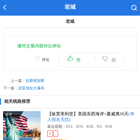
老城
老城
请对文章内容作出评论
|
评论
赞
踩
上一篇：
拉斯维加斯
下一篇：
尼亚加拉大瀑布
相关线路推荐
【纵贯美利坚】美国东西海岸+夏威夷16天
(单
游学
人报名无忧)
最近团期：8/12、8/19、8/26、9/3、9/10
1
.