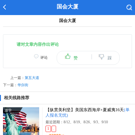
国会大厦
国会大厦
请对文章内容作出评论
|
评论
赞
踩
上一篇：
第五大道
下一篇：
华尔街
相关线路推荐
【纵贯美利坚】美国东西海岸+夏威夷16天
(单
游学
人报名无忧)
最近团期：8/12、8/19、8/26、9/3、9/10
1
.