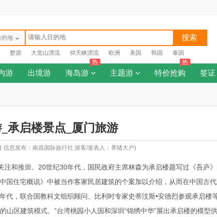
搜索
目的地
婺源
大觉山漂流
仰天峡漂流
欧洲
美国
韩国
泰国
热
热
内游
出境游
海岛游
主题游
特价抢购
签证
_承启楼景点_厦门旅游
8日 信息发布：南昌国际旅行社 游客/发表人：养猪大户)
注和推崇。20世纪30年代，国民政府主席林森为承启楼题写过《吾庐》
《中国住宅概说》中被当作客家民居建筑的个案加以介绍，从而在中国古代
0年代，联合国教科文组织顾问、比利时专家史蒂汶斯•安德烈参观承启楼
的山区建筑模式。”台湾桃园小人国和深圳“锦绣中华”展出承启楼的模型