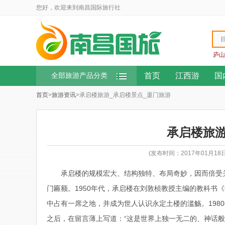
您好，欢迎来到南昌国际旅行社
庐山
首页
江西游
国
全部旅游产品分类
首页
>
旅游资讯
>承启楼旅游_承启楼景点_厦门旅游
承启楼旅游
(发布时间：2017年01月1
承启楼的规模宏大、结构独特、布局奇妙，因而倍受关
门匾额。1950年代，承启楼在刘敦桢教授主编的教科书
中占有一席之地，并成为世人认识永定土楼的滥觞。198
之后，在留言薄上写道：“这是世界上独一无二的、神话般