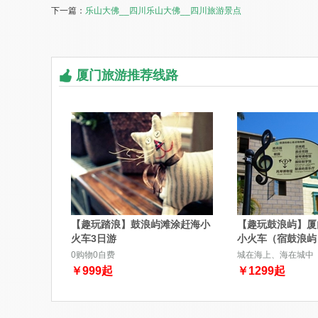
下一篇：
乐山大佛__四川乐山大佛__四川旅游景点
厦门旅游推荐线路
【趣玩踏浪】鼓浪屿滩涂赶海小
【趣玩鼓浪屿】厦
火车3日游
小火车（宿鼓浪屿
0购物0自费
城在海上、海在城中
￥
999
起
￥
1299
起