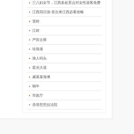
三八妇女节，江西多处景点对女性游客免费
江西四日游-首次来江西必看攻略
篁岭
江岭
严田古樟
珍珠港
渔人码头
星光大道
威基基海滩
铜牛
市政厅
圣塔芭芭拉法院