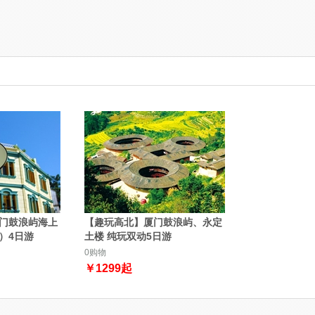
门鼓浪屿海上
【趣玩高北】厦门鼓浪屿、永定
）4日游
土楼 纯玩双动5日游
0购物
￥
1299
起