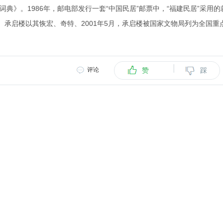
词典》。1986年，邮电部发行一套“中国民居”邮票中，“福建民居”采用的
承启楼以其恢宏、奇特、2001年5月，承启楼被国家文物局列为全国重
|
评论
赞
踩