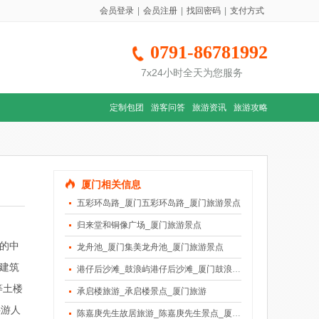
会员登录
|
会员注册
|
找回密码
|
支付方式
0791-86781992
7x24小时全天为您服务
定制包团
游客问答
旅游资讯
旅游攻略
厦门相关信息
五彩环岛路_厦门五彩环岛路_厦门旅游景点
归来堂和铜像广场_厦门旅游景点
的中
龙舟池_厦门集美龙舟池_厦门旅游景点
建筑
港仔后沙滩_鼓浪屿港仔后沙滩_厦门鼓浪屿旅游景点
等土楼
承启楼旅游_承启楼景点_厦门旅游
供游人
陈嘉庚先生故居旅游_陈嘉庚先生景点_厦门旅游