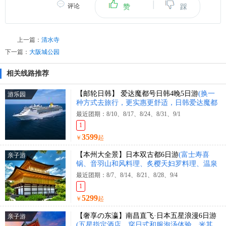
|
评论
赞
踩
上一篇：
清水寺
下一篇：
大阪城公园
相关线路推荐
【邮轮日韩】 爱达魔都号日韩4晚5日游
(换一
游乐园
种方式去旅行，更实惠更舒适，日韩爱达魔都
号豪华游轮4晚5天)
最近团期：8/10、8/17、8/24、8/31、9/1
1
3599
￥
起
【本州大全景】日本双古都6日游
(富士寿喜
亲子游
锅、音羽山和风料理、炙樱天妇罗料理、温泉
料理等。)
最近团期：8/7、8/14、8/21、8/28、9/4
1
5299
￥
起
【奢享の东瀛】南昌直飞·日本五星浪漫6日游
亲子游
(五星指定酒店、穿日式和服泡汤体验。米其