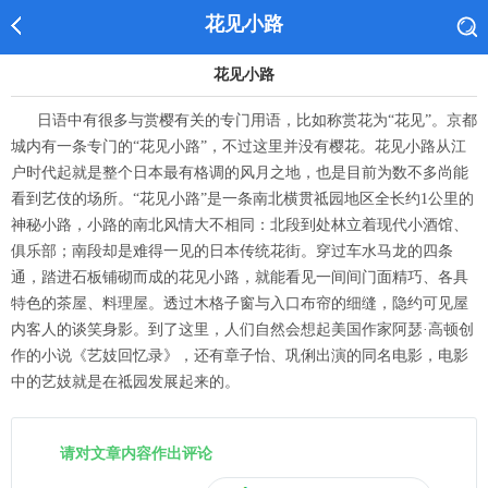
花见小路
花见小路
日语中有很多与赏樱有关的专门用语，比如称赏花为“花见”。京都
城内有一条专门的“花见小路”，不过这里并没有樱花。花见小路从江
户时代起就是整个日本最有格调的风月之地，也是目前为数不多尚能
看到艺伎的场所。“花见小路”是一条南北横贯祗园地区全长约1公里的
神秘小路，小路的南北风情大不相同：北段到处林立着现代小酒馆、
俱乐部；南段却是难得一见的日本传统花街。穿过车水马龙的四条
通，踏进石板铺砌而成的花见小路，就能看见一间间门面精巧、各具
特色的茶屋、料理屋。透过木格子窗与入口布帘的细缝，隐约可见屋
内客人的谈笑身影。到了这里，人们自然会想起美国作家阿瑟·高顿创
作的小说《艺妓回忆录》，还有章子怡、巩俐出演的同名电影，电影
中的艺妓就是在祗园发展起来的。
请对文章内容作出评论