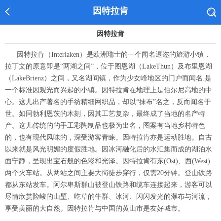
因特拉肯
因特拉肯
因特拉肯（Interlaken）是欧洲瑞士的一个闻名遐迩的旅游小镇，
拉丁文的原意即是“两湖之间”，位于图恩湖（LakeThun）及布里恩湖
（LakeBrienz）之间，又名湖间镇，作为少女峰地区的门户而闻名.是
一个标准因观光而兴起的小镇。因特拉肯在地理上是伯尔尼高地的中
心。这儿出产著名的手纺精细网织品，却以“抹布”名之，反而闻名于
世。如同勃利恩茨的木刻，因其工艺复杂，最终成了当地的名产特
产。这儿传统的的手工彩陶制品也极为出名，图案有当地乡村特色
的，也有现代风味的，深受游客青睐。因特拉肯亦是运动胜地。自古
以来就是风光明媚的度假胜地。因冰河融化后的水汇集而成的湖泊水
面宁静，呈现出宝石般的色彩和光泽。因特拉肯有东(Ost)、西(West)
两个火车站。从两站之间主要大街徒步穿行，仅需20分钟。登山铁路
都从东站发车。阿尔卑斯群山被登山铁路和缆车连接起来，游客可以
尽情欣赏险峻的山壁、吃草的牛群、冰河、闪闪发光的瀑布与河流，
享受美丽的大自然。因特拉肯与中国的黄山市是友好城市。