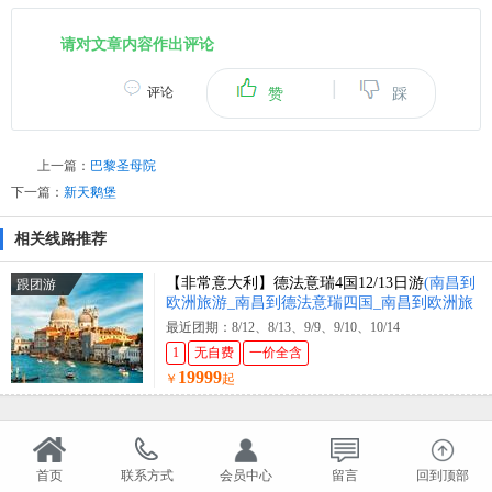
请对文章内容作出评论
|
评论
赞
踩
上一篇：
巴黎圣母院
下一篇：
新天鹅堡
相关线路推荐
【非常意大利】德法意瑞4国12/13日游
(南昌到
跟团游
欧洲旅游_南昌到德法意瑞四国_南昌到欧洲旅
游报价)
最近团期：8/12、8/13、9/9、9/10、10/14
1
无自费
一价全含
19999
￥
起
首页
联系方式
会员中心
留言
回到顶部