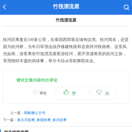
竹筏漂流屋
竹筏漂流屋
桂河距离曼谷100多公里，在泰国西部靠近缅甸边境。桂河闻名，还是
因为桂河桥，当年日军强迫战俘修建铁路和这座跨河铁路桥。这里风
光如画，游客乘坐竹筏漂流屋夜游桂河，展开浪漫唯美的桂河之旅，
享用独特丰盛的风味餐，举办卡拉ak等歌舞联欢会。
请对文章内容作出评论
|
评论
赞
踩
上一篇：
昭帕雅公主号
下一篇：
泰古式按摩_泰国按摩_泰式按摩