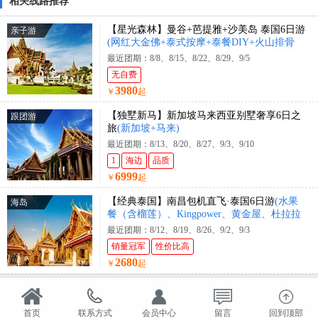
相关线路推荐
【星光森林】曼谷+芭提雅+沙美岛 泰国6日游
亲子游
(网红大金佛+泰式按摩+泰餐DIY+火山排骨
+绿光森林主题餐厅+丝路宫廷餐厅+鲜果大餐
最近团期：8/8、8/15、8/22、8/29、9/5
等)
无自费
3980
￥
起
【独墅新马】新加坡马来西亚别墅奢享6日之
跟团游
旅
(新加坡+马来)
最近团期：8/13、8/20、8/27、9/3、9/10
1
海边
品质
6999
￥
起
【经典泰国】南昌包机直飞·泰国6日游
(水果
海岛
餐（含榴莲）、Kingpower、黄金屋、杜拉拉
水上市场自助餐)
最近团期：8/12、8/19、8/26、9/2、9/3
销量冠军
性价比高
2680
￥
起
首页
联系方式
会员中心
留言
回到顶部