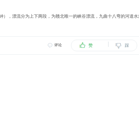
分钟），漂流分为上下两段，为赣北唯一的峡谷漂流，九曲十八弯的河道水
|
评论
赞
踩