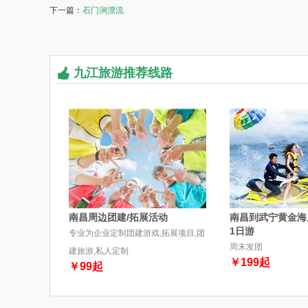
下一篇：
石门涧漂流
九江旅游推荐线路
南昌周边团建/拓展活动
南昌到武宁黄金海
1日游
专业为企业定制团建游戏,拓展项目,团
周末发团
建旅游,私人定制
￥
199
起
￥
99
起