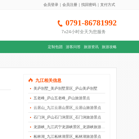
会员登录
|
会员注册
|
找回密码
|
支付方式
0791-86781992
7x24小时全天为您服务
定制包团
游客问答
旅游资讯
旅游攻略
九江相关信息
美庐别墅_美庐别墅景区_庐山美庐别墅
五老峰_庐山五老峰_庐山旅游景点
云居山_九江云居山景区_云居山旅游景点
石门涧_庐山石门涧景区_石门涧旅游景点
龙源峡_九江武宁龙源峡景区_龙源峡旅游景点
柘林湖_九江柘林湖景区_柘林湖旅游景点