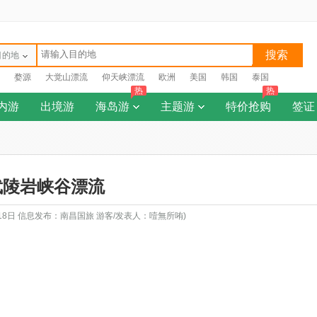
搜索
目的地
婺源
大觉山漂流
仰天峡漂流
欧洲
美国
韩国
泰国
热
热
内游
出境游
海岛游
主题游
特价抢购
签证
武陵岩峡谷漂流
月18日 信息发布：南昌国旅 游客/发表人：噎無所哊)