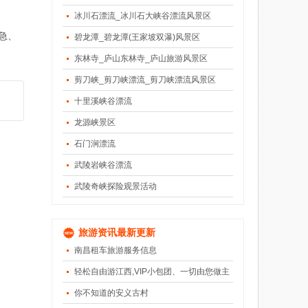
冰川石漂流_冰川石大峡谷漂流风景区
急、
碧龙潭_碧龙潭(王家坡双瀑)风景区
东林寺_庐山东林寺_庐山旅游风景区
剪刀峡_剪刀峡漂流_剪刀峡漂流风景区
十里溪峡谷漂流
龙源峡景区
石门涧漂流
武陵岩峡谷漂流
武陵奇峡探险观景活动
旅游资讯最新更新
南昌租车旅游服务信息
轻松自由游江西,VIP小包团、一切由您做主
你不知道的安义古村