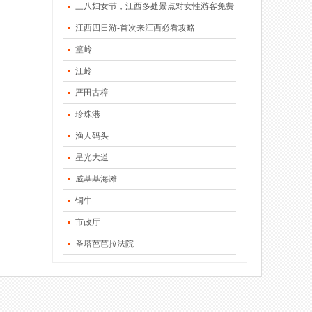
三八妇女节，江西多处景点对女性游客免费
江西四日游-首次来江西必看攻略
篁岭
江岭
严田古樟
珍珠港
渔人码头
星光大道
威基基海滩
铜牛
市政厅
圣塔芭芭拉法院