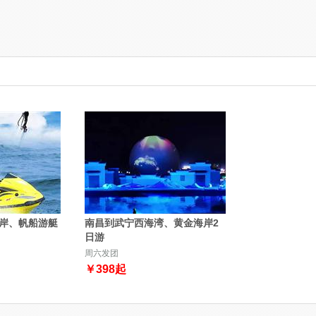
岸、帆船游艇
南昌到武宁西海湾、黄金海岸2
日游
周六发团
￥
398
起