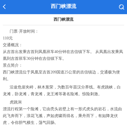
西门峡漂流
西门峡漂流
门票·开放时间：
110元
交通概况：
从吉首出发乘吉首到凤凰班车40分钟在吉信镇下车。 从凤凰出发乘凤
凰到吉首班车30分钟在吉信镇下车。
景点简介：
西门峡漂流位于凤凰至吉首209国道25公里的吉信镇边，交通极为便
利。
沿途危崖夹峙，林木葱荣，为数百年苗汉分界线。有虎跳峡，白
龙滩，卧龙滩，青龙滩，龙王滩等著名险滩。惊险刺激。
虎跳涧
漂流行程第一个险滩，它由秃头岩壁上有一形式虎头的岩石，水流由
此飞奔而下，浪花飞溅，声如虎啸而得名，乘舟而下，有如降龙伏
虎，令你胆气横生，荡气回肠。