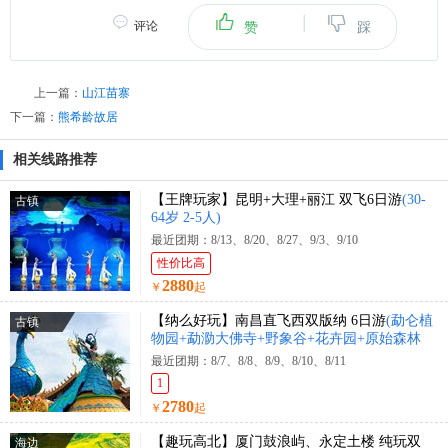
|
评论
赞
踩
上一篇：
山江苗寨
下一篇：
熊希龄故居
相关线路推荐
【王牌玩家】昆明+大理+丽江 双飞6日游
(30-
古镇
64岁 2-5人)
最近团期：8/13、8/20、8/27、9/3、9/10
性价比高
2880
￥
起
【纳么好玩】南昌直飞西双版纳 6日游
(勐仑植
古镇
物园+勐泐大佛寺+野象谷+花卉园+原始森林
公园+花卉园+曼迈集市+星光夜市)
最近团期：8/7、8/8、8/9、8/10、8/11
1
2780
￥
起
【趣玩高北】厦门鼓浪屿、永定土楼 纯玩双
海边