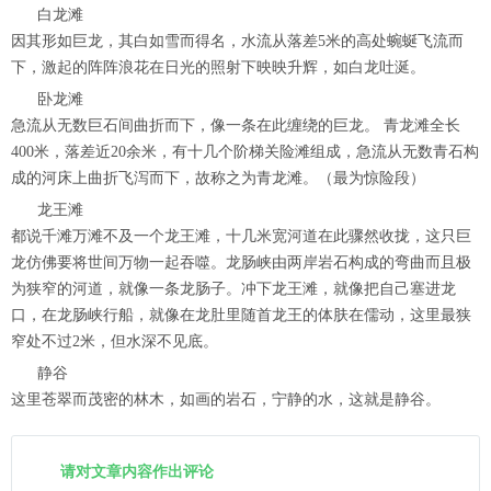
白龙滩
因其形如巨龙，其白如雪而得名，水流从落差5米的高处蜿蜒飞流而
下，激起的阵阵浪花在日光的照射下映映升辉，如白龙吐涎。
卧龙滩
急流从无数巨石间曲折而下，像一条在此缠绕的巨龙。 青龙滩全长
400米，落差近20余米，有十几个阶梯关险滩组成，急流从无数青石构
成的河床上曲折飞泻而下，故称之为青龙滩。（最为惊险段）
龙王滩
都说千滩万滩不及一个龙王滩，十几米宽河道在此骤然收拢，这只巨
龙仿佛要将世间万物一起吞噬。龙肠峡由两岸岩石构成的弯曲而且极
为狭窄的河道，就像一条龙肠子。冲下龙王滩，就像把自己塞进龙
口，在龙肠峡行船，就像在龙肚里随首龙王的体肤在儒动，这里最狭
窄处不过2米，但水深不见底。
静谷
这里苍翠而茂密的林木，如画的岩石，宁静的水，这就是静谷。
请对文章内容作出评论