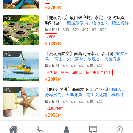
1
2780
￥
起
【趣玩高北】厦门鼓浪屿、永定土楼 纯玩双
海边
动5日游
(1、赠送鼓浪屿手绘地图 2、赠送海鲜
大咖锅)
最近团期：8/13、8/20、8/27、9/3、9/10
0购物
1299
￥
起
【潮玩海陆空】南昌到海南双飞5日游
( 蜈支洲
海边
岛 、南山、天堂森林、玫瑰谷、天涯海角、
直升机体验、豪华游艇出海 )
最近团期：8/7、8/8、8/9、8/10、8/11
直升机、深潜、游艇……适合中青年群体
2899
￥
起
【0购分界洲】海南双飞5日游
(不进购物店，
海边
分界洲岛、天涯海角、南山文化苑、槟榔谷、
黎王夜宴)
最近团期：8/7、8/8、8/9、8/10、8/11
出海3小时
2950
￥
起