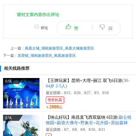
请对文章内容作出评论
|
评论
赞
踩
上一篇：
凤凰古城_湖南旅游景区_凤凰古城旅游景区
下一篇：
芙蓉镇_湖南旅游景区_凤凰旅游景区
相关线路推荐
【王牌玩家】昆明+大理+丽江 双飞6日游
(30-
古镇
64岁 2-5人)
最近团期：8/13、8/20、8/27、9/3、9/10
性价比高
2880
￥
起
【纳么好玩】南昌直飞西双版纳 6日游
(勐仑植
古镇
物园+勐泐大佛寺+野象谷+花卉园+原始森林
公园+花卉园+曼迈集市+星光夜市)
最近团期：8/7、8/8、8/9、8/10、8/11