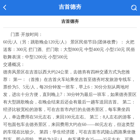
吉首德夯
吉首德夯
门票·开放时间：
60元/人（另：跳歌晚会120元/人） 景区民俗节目(团体收费）： 火把
送客：300元 拦门酒、拦门歌：大型800元 中型400元 小型150元 民俗
歌舞表演：中型1200元 小型500元
交通概况：
德夯风景区在吉首以西大约24公里，去德夯有四种交通方式为您推
荐： 第一：（首推）在吉首火车站乘坐吉首至德夯对发旅游专线车，
票价为5、5元/人，每20分钟发一班车，早上6：30分分别从两地对
发，进出十分方便，直到晚上7：30分钟为最后一班车，如果德夯景区
有大型跳歌晚会，在晚会结束后还会有最后一趟车送回吉首。 第二：
经济比较宽松的游客，可在吉首市内打的去德夯景区，每车乘坐四
人，单边费用在50元左右，来回100元左右。 第三：8人左右的游客，
可包面包车去德夯景区，来回费用大约在60——80元左右，但这类型
的车现在比较少。 第四：学生经济团，可在吉首市武陵山西路乘坐微
型车，即小四轮，票价为3元/人，包车通常在25——35元左右，可乘