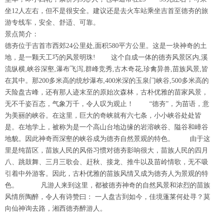
坐12人左右，但不是很安全。建议还是去火车站乘坐吉首至德夯的旅
游专线车，安全、舒适、可靠。
景点简介：
德夯位于吉首市西郊24公里处,面积580平方公里。这是一块神奇的土
地，是一颗天工巧的风景明珠! 这个自成一体的德夯风景区内,溪
流纵横,峡谷深壑,瀑布飞泻,群峰竞秀,古木奇花,珍禽异兽,苗族风景,皆
在其中。那200多米高的统纱瀑布,400米深的玉泉门峡谷,500多米高的
天险盘古峰，还有那人迹末至的原始次森林，古朴优雅的苗家风景，
无不千姿百态，气象万千，令人叹为观止！ “德夯”，为苗语，意
为美丽的峡谷。在这里，巨大的奇峡就有六七条，小小峡谷处处皆
是。在地学上，被称为是一个高山台地边缘的岩溶峡谷、隘谷和嶂谷
地貌。因此神奇而深壑的峡谷成为德夯自然景观的特色。 由于这
里是纯苗区，苗族人民的风俗习惯对德夯影响很大，苗族人民的四月
八、跳鼓舞、三月三歌会、赶秋、接龙、推牛以及苗岭情歌，无不吸
引着中外游客。因此，古朴优雅的苗族风情又成为德夯人为景观的特
色。 凡游人来到这里，都被德夯神奇的自然风景和浓烈的苗族
风情所陶醉，令人有诗赞曰： 一人盘古到如今，佳境蓬莱何处寻？莫
向仙神询去路，湘西德夯醉游人。