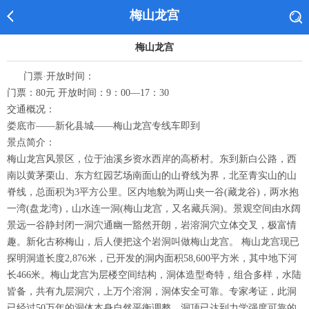
梅山龙宫
梅山龙宫
门票·开放时间：
门票：80元 开放时间：9：00—17：30
交通概况：
娄底市——新化县城——梅山龙宫专线车即到
景点简介：
梅山龙宫风景区，位于油溪乡资水西岸的高桥村。东到新白公路，西
南以黄茅栗山、东方红园艺场南面山的山脊线为界，北至青实山的山
脊线，总面积为3平方公里。区内地貌为两山夹一谷(藏龙谷)，两水抱
一湾(盘龙湾)，山水连一洞(梅山龙宫，又名藏兵洞)。景观空间由水阔
景远一谷静封闭一洞穴通幽一豁然开朗，岩溶洞穴立体交叉，极富情
趣。新化古称梅山，后人便把这个岩洞叫做梅山龙宫。 梅山龙宫现已
探明洞道长度2,876米，已开发的洞内面积58,600平方米，其中地下河
长466米。梅山龙宫为层楼空间结构，洞体造型奇特，组合多样，水陆
皆备，共有九层洞穴，上万个溶洞，洞体安全可靠。专家考证，此洞
已经过50万年的洞体本身自然平衡调整，洞顶已达到力学强度可靠的