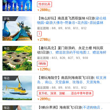
性价比高
2880
￥
起
【纳么好玩】南昌直飞西双版纳 6日游
(勐仑植
古镇
物园+勐泐大佛寺+野象谷+花卉园+原始森林
公园+花卉园+曼迈集市+星光夜市)
最近团期：8/8、8/9、8/10、8/11、8/12
1
2780
￥
起
【趣玩高北】厦门鼓浪屿、永定土楼 纯玩双
海边
动5日游
(1、赠送鼓浪屿手绘地图 2、赠送海鲜
大咖锅)
最近团期：8/13、8/20、8/27、9/3、9/10
0购物
1299
￥
起
【潮玩海陆空】南昌到海南双飞5日游
( 蜈支洲
海边
岛 、南山、天堂森林、玫瑰谷、天涯海角、
直升机体验、豪华游艇出海 )
最近团期：8/8、8/9、8/10、8/11、8/12
直升机、深潜、游艇……适合中青年群体
2899
￥
起
【0购分界洲】海南双飞5日游
(不进购物店，
海边