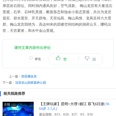
厚层岩石部位。同时洞内通风良好，空气清新。 梅山龙宫有大量流石
景观，石笋、石钟乳景观，断面形态和蚀余小形态景观，共分为龙宫
迎宾、碧水莲宫、开天辟地、天宫仙苑、梅山风情、龙凤呈祥六大景
群。梅山龙宫四绝为，高达80米的层楼空间结构的洞府云天，哪吒出
世，天宫雾淞，和水中金山景观。
请对文章内容作出评论
|
评论
赞
踩
上一篇：
曾国藩故居
下一篇：
涟源龙山国家森林公园
相关线路推荐
【王牌玩家】昆明+大理+丽江 双飞6日游
(30-
古镇
64岁 2-5人)
最近团期：8/13、8/20、8/27、9/3、9/10