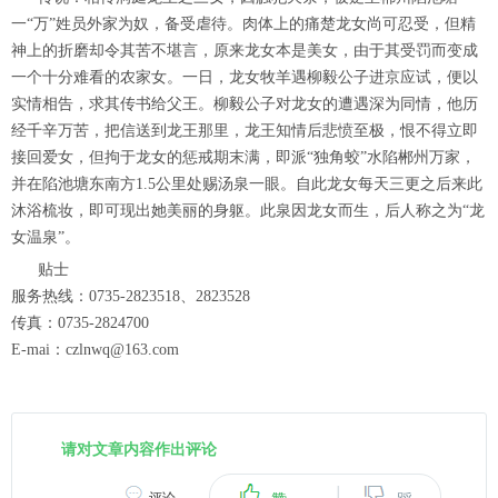
一“万”姓员外家为奴，备受虐待。肉体上的痛楚龙女尚可忍受，但精
神上的折磨却令其苦不堪言，原来龙女本是美女，由于其受罚而变成
一个十分难看的农家女。一日，龙女牧羊遇柳毅公子进京应试，便以
实情相告，求其传书给父王。柳毅公子对龙女的遭遇深为同情，他历
经千辛万苦，把信送到龙王那里，龙王知情后悲愤至极，恨不得立即
接回爱女，但拘于龙女的惩戒期末满，即派“独角蛟”水陷郴州万家，
并在陷池塘东南方1.5公里处赐汤泉一眼。自此龙女每天三更之后来此
沐浴梳妆，即可现出她美丽的身躯。此泉因龙女而生，后人称之为“龙
女温泉”。
贴士
服务热线：0735-2823518、2823528
传真：0735-2824700
E-mai：czlnwq@163.com
请对文章内容作出评论
|