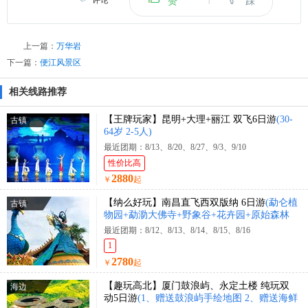
评论
赞
踩
上一篇：
万华岩
下一篇：
便江风景区
相关线路推荐
【王牌玩家】昆明+大理+丽江 双飞6日游
(30-
古镇
64岁 2-5人)
最近团期：8/13、8/20、8/27、9/3、9/10
性价比高
2880
￥
起
【纳么好玩】南昌直飞西双版纳 6日游
(勐仑植
古镇
物园+勐泐大佛寺+野象谷+花卉园+原始森林
公园+花卉园+曼迈集市+星光夜市)
最近团期：8/12、8/13、8/14、8/15、8/16
1
2780
￥
起
【趣玩高北】厦门鼓浪屿、永定土楼 纯玩双
海边
动5日游
(1、赠送鼓浪屿手绘地图 2、赠送海鲜