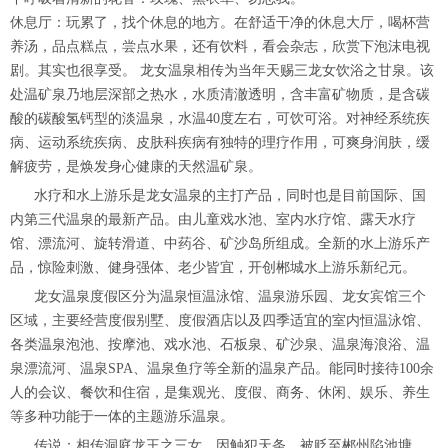
休息厅：玩累了，找个休息的地方。在舒适干净的休息大厅，喝杯营
养汤，品点糕点，尝点水果，还有饮料，看会杂志，欣赏下泡沫电视
剧。其实也很享受。 龙女温泉相传为当年天赐三龙女饮浴之甘泉。该
处温矿泉乃地层深部之热水，水质清澈透明，含丰富矿物质，是含碳
酸的碳酸氢钙型的淡温泉，水温40度左右，可饮可浴。对神经系统疾
病、运动系统疾病、皮肤科疾病有独特的理疗作用，可爽身润肤，缓
解疲劳，是焕发身心健康的天然温矿泉。
水疗和水上游乐是龙女温泉的主打产品，同时也是目前国际、国
内第三代温泉的最新产品。由儿童戏水池、室内水疗馆、露天水疗
馆、漂流河、旋转滑道、中药谷、矿沙岛所组成。全新的水上游乐产
品，惊险刺激、健身强体、老少皆宜，开创郴城水上游乐新纪元。
龙女温泉度假区分为温泉恒温泳馆、温泉游乐园、龙女宾馆三个
区域，主要经营度假别墅、度假酒店以及四季适宜的室内恒温泳馆、
各类温泉泡池、按摩池、戏水池、石板泉、矿沙泉、温泉海浪浴、温
泉漂流河、温泉SPA、温泉鱼疗等全新的温泉产品。能同时接待100余
人的会议、餐饮和住宿，是集观光、度假、商务、休闲、娱乐、养生
等多种功能于一体的主题游乐温泉。
传说：相传洞庭龙王之三女，因触犯天条，被贬至郴州陷池塘