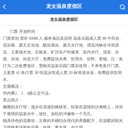
龙女温泉度假区
龙女温泉度假区
门票·开放时间：
门票类别 票价 RMB/人 服务项目及说明 温泉乐园成人票 88 中药谷、
花浴廊、露天足浴池、醋浴酒浴、露天水疗池、漂流河峡谷冲浪漂
流、儿童戏水池、石板泉、矿沙浴户外健身、室内水疗、湿蒸、冰
蒸、冰池、休息大厅，免费提供水果、饮用水、饮料、香烟。注：鱼
疗为二次收费项目，需购买温泉乐园门票后使用，不单售鱼疗门票。
儿童票 45 鱼疗票 38 恒温泳馆成人票 20 标准游泳池，免费提供饮用
水。
交通概况：
市内乘2、3、4路公交可达。
景点简介：
幽雅的水疗馆：漫步在浪漫的枫林里，轻靠在温情的沙滩椅上，沐浴
于激情的温泉水中，放松、放松的冲遍每一个毛孔。
独具特色的花廊浴：古典的木桶结合现代的养颜配方，在温暖的阳光
下呼吸着清新的花香：玫瑰、熏衣草、勿忘我。