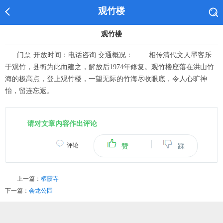
观竹楼
观竹楼
门票·开放时间：电话咨询 交通概况： 相传清代文人墨客乐
于观竹，县衙为此而建之，解放后1974年修复。观竹楼座落在洪山竹
海的极高点，登上观竹楼，一望无际的竹海尽收眼底，令人心旷神
怡，留连忘返。
请对文章内容作出评论
|
评论
赞
踩
上一篇：
栖霞寺
下一篇：
会龙公园