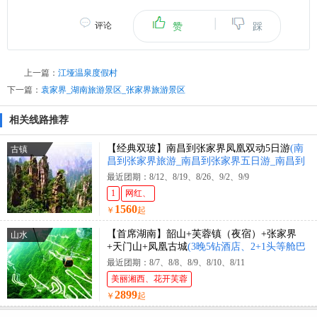
|
评论
赞
踩
上一篇：
江垭温泉度假村
下一篇：
袁家界_湖南旅游景区_张家界旅游景区
相关线路推荐
【经典双玻】南昌到张家界凤凰双动5日游
(南
古镇
昌到张家界旅游_南昌到张家界五日游_南昌到
张家界旅游多少钱？)
最近团期：8/12、8/19、8/26、9/2、9/9
1
网红、
1560
￥
起
【首席湖南】韶山+芙蓉镇（夜宿）+张家界
山水
+天门山+凤凰古城
(3晚5钻酒店、2+1头等舱巴
士、)
最近团期：8/7、8/8、8/9、8/10、8/11
美丽湘西、花开芙蓉
2899
￥
起