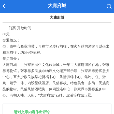
大庸府城
大庸府城
门票·开放时间：
80元
交通概况：
位于市中心商业地带，可在市区步行前往，在火车站的游客可以坐出
租车前往，约5分钟车程。
景点简介：
大庸府城——张家界民俗文化旅游城，千年古大庸府衙所在地，张家
界博物馆，张家界多民族非物质文化遗产展示馆，张家界市游客服务
中心，五大少数民族祭祀祈福中心、风情演绎中心。集吃、住、游、
购、娱于一体，内设星级酒店、民俗客栈、特色美食一条街、民族商
品购物街、民俗风情酒吧街、休闲洗浴中心、张家界市游客服务中
心。有朝天楼、天街、“大庸府城”石碑、虎溪等府城12景。
请对文章内容作出评论