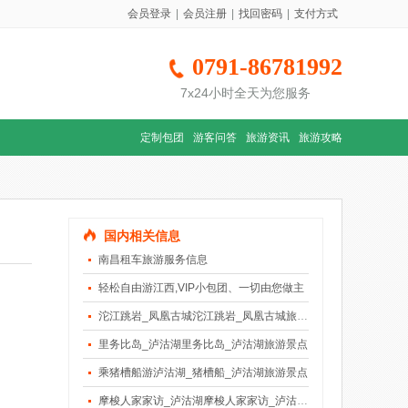
会员登录
|
会员注册
|
找回密码
|
支付方式
0791-86781992
7x24小时全天为您服务
定制包团
游客问答
旅游资讯
旅游攻略
国内相关信息
南昌租车旅游服务信息
轻松自由游江西,VIP小包团、一切由您做主
沱江跳岩_凤凰古城沱江跳岩_凤凰古城旅游景点
里务比岛_泸沽湖里务比岛_泸沽湖旅游景点
乘猪槽船游泸沽湖_猪槽船_泸沽湖旅游景点
摩梭人家家访_泸沽湖摩梭人家家访_泸沽湖旅游景点