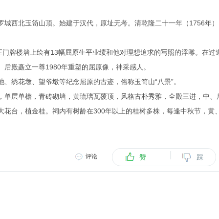
城西北玉笥山顶。始建于汉代，原址无考。清乾隆二十一年（1756年）
正门牌楼墙上绘有13幅屈原生平业绩和他对理想追求的写照的浮雕。在过
后殿矗立一尊1980年重塑的屈原像，神采感人。
池、绣花墩、望爷墩等纪念屈原的古迹，俗称玉笥山“八景”。
，单层单檐，青砖砌墙，黄琉璃瓦覆顶，风格古朴秀雅，全殿三进，中、
大花台，植金桂。祠内有树龄在300年以上的桂树多株，每逢中秋节，黄
|
评论
赞
踩