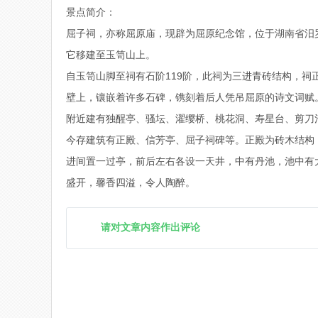
景点简介：
屈子祠，亦称屈原庙，现辟为屈原纪念馆，位于湖南省汨罗
它移建至玉笥山上。
自玉笥山脚至祠有石阶119阶，此祠为三进青砖结构，祠
壁上，镶嵌着许多石碑，镌刻着后人凭吊屈原的诗文词赋。
附近建有独醒亭、骚坛、濯缨桥、桃花洞、寿星台、剪刀
今存建筑有正殿、信芳亭、屈子祠碑等。正殿为砖木结构
进间置一过亭，前后左右各设一天井，中有丹池，池中有
盛开，馨香四溢，令人陶醉。
请对文章内容作出评论