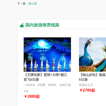
下一篇：
杨么寨
国内旅游推荐线路
【王牌玩家】昆明+大理+丽江
【纳么好玩】南昌
双飞6日游
6日游
一价全含，0自费、性价比、全程只进
性价比之王
￥
2780
起
1店
￥
2880
起