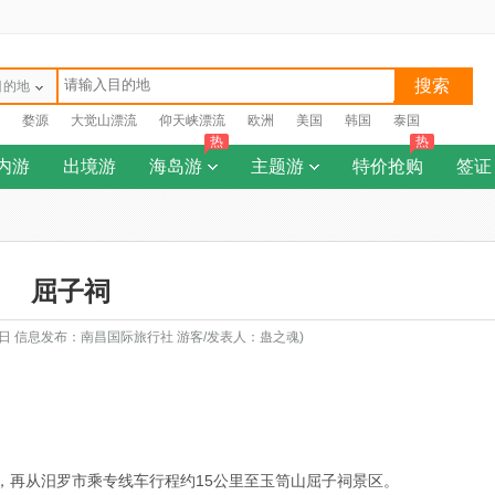
搜索
目的地
婺源
大觉山漂流
仰天峡漂流
欧洲
美国
韩国
泰国
热
热
内游
出境游
海岛游
主题游
特价抢购
签证
屈子祠
18日 信息发布：南昌国际旅行社 游客/发表人：蛊之魂)
，再从汨罗市乘专线车行程约15公里至玉笥山屈子祠景区。