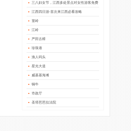
三八妇女节，江西多处景点对女性游客免费
江西四日游-首次来江西必看攻略
篁岭
江岭
严田古樟
珍珠港
渔人码头
星光大道
威基基海滩
铜牛
市政厅
圣塔芭芭拉法院