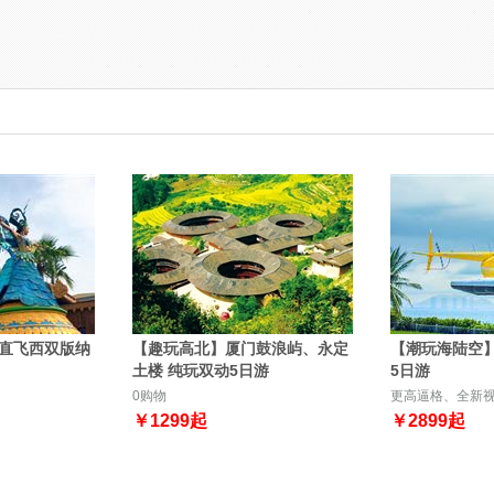
直飞西双版纳
【趣玩高北】厦门鼓浪屿、永定
【潮玩海陆空
土楼 纯玩双动5日游
5日游
0购物
更高逼格、全新
￥
1299
起
￥
2899
起