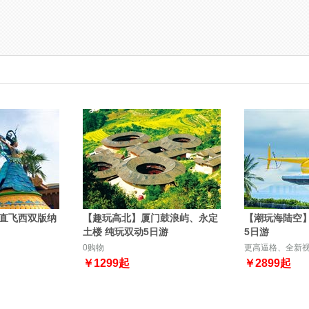
直飞西双版纳
【趣玩高北】厦门鼓浪屿、永定
【潮玩海陆空
土楼 纯玩双动5日游
5日游
0购物
更高逼格、全新
￥
1299
起
￥
2899
起