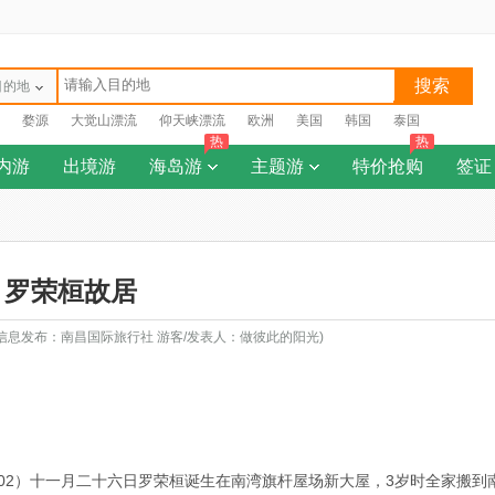
搜索
目的地
婺源
大觉山漂流
仰天峡漂流
欧洲
美国
韩国
泰国
热
热
内游
出境游
海岛游
主题游
特价抢购
签证
罗荣桓故居
日 信息发布：南昌国际旅行社 游客/发表人：做彼此的阳光)
02）十一月二十六日罗荣桓诞生在南湾旗杆屋场新大屋，3岁时全家搬到