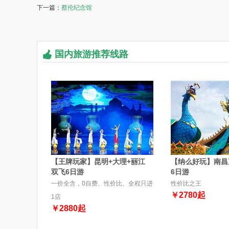
下一篇：
蔡伦纪念馆
国内旅游推荐线路
【王牌玩家】昆明+大理+丽江
【纳么好玩】南昌
双飞6日游
6日游
一价全含，0自费、性价比、全程只进
性价比之王
￥
2780
起
1店
￥
2880
起