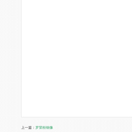
上一篇：
罗荣桓铜像