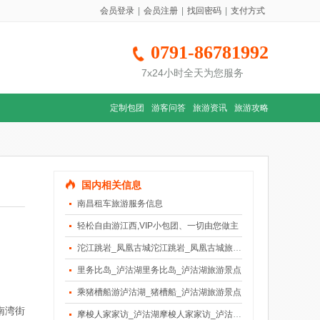
会员登录
|
会员注册
|
找回密码
|
支付方式
0791-86781992
7x24小时全天为您服务
定制包团
游客问答
旅游资讯
旅游攻略
国内相关信息
南昌租车旅游服务信息
轻松自由游江西,VIP小包团、一切由您做主
沱江跳岩_凤凰古城沱江跳岩_凤凰古城旅游景点
里务比岛_泸沽湖里务比岛_泸沽湖旅游景点
乘猪槽船游泸沽湖_猪槽船_泸沽湖旅游景点
南湾街
摩梭人家家访_泸沽湖摩梭人家家访_泸沽湖旅游景点