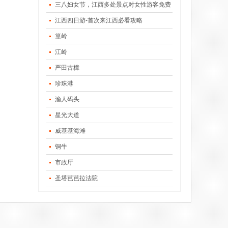
三八妇女节，江西多处景点对女性游客免费
江西四日游-首次来江西必看攻略
篁岭
江岭
严田古樟
珍珠港
渔人码头
星光大道
威基基海滩
铜牛
市政厅
圣塔芭芭拉法院