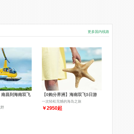
更多国内线路
】南昌到海南双飞
【0购分界洲】海南双飞5日游
一次轻松无憾的海岛之旅
视野
￥
2950
起