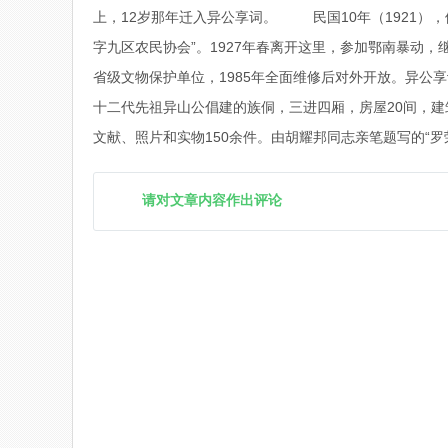
上，12岁那年迁入异公享词。 民国10年（1921），
字九区农民协会”。1927年春离开这里，参加鄂南暴动，
省级文物保护单位，1985年全面维修后对外开放。异公享
十二代先祖异山公倡建的族侗，三进四厢，房屋20间，建
文献、照片和实物150余件。由胡耀邦同志亲笔题写的“罗
请对文章内容作出评论