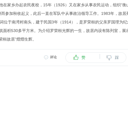
他在家乡办起农民夜校，15年（1926）又在家乡从事农民运动，组织“衡
继而参加秋收起义，此后一直在军队中从事政治领导工作。1983年，故居
词位于南湾村南头，建于民国3年（1914），是罗荣桓的父亲罗国理为纪
筑面积530多平方米。为介绍罗荣桓光辉的一生，故居内设有陈列室，展
荣桓故居”熠熠生辉。
|
评论
赞
踩