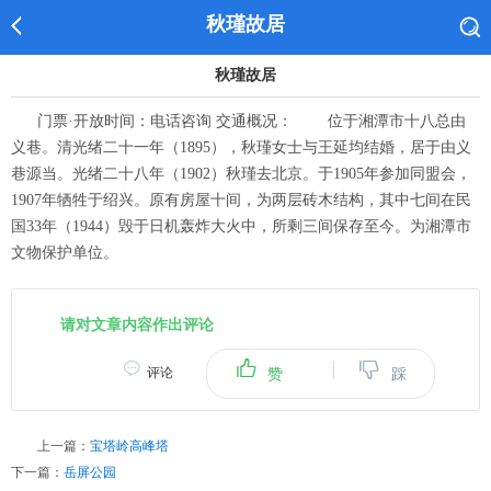
秋瑾故居
秋瑾故居
门票·开放时间：电话咨询 交通概况： 位于湘潭市十八总由
义巷。清光绪二十一年（1895），秋瑾女士与王延均结婚，居于由义
巷源当。光绪二十八年（1902）秋瑾去北京。于1905年参加同盟会，
1907年牺牲于绍兴。原有房屋十间，为两层砖木结构，其中七间在民
国33年（1944）毁于日机轰炸大火中，所剩三间保存至今。为湘潭市
文物保护单位。
请对文章内容作出评论
|
评论
赞
踩
上一篇：
宝塔岭高峰塔
下一篇：
岳屏公园