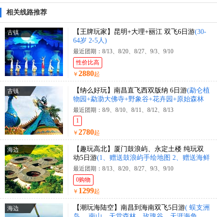
相关线路推荐
【王牌玩家】昆明+大理+丽江 双飞6日游
(30-
古镇
64岁 2-5人)
最近团期：8/13、8/20、8/27、9/3、9/10
性价比高
2880
￥
起
【纳么好玩】南昌直飞西双版纳 6日游
(勐仑植
古镇
物园+勐泐大佛寺+野象谷+花卉园+原始森林
公园+花卉园+曼迈集市+星光夜市)
最近团期：8/9、8/10、8/11、8/12、8/13
1
2780
￥
起
【趣玩高北】厦门鼓浪屿、永定土楼 纯玩双
海边
动5日游
(1、赠送鼓浪屿手绘地图 2、赠送海鲜
大咖锅)
最近团期：8/13、8/20、8/27、9/3、9/10
0购物
1299
￥
起
【潮玩海陆空】南昌到海南双飞5日游
( 蜈支洲
海边
岛 、南山、天堂森林、玫瑰谷、天涯海角、