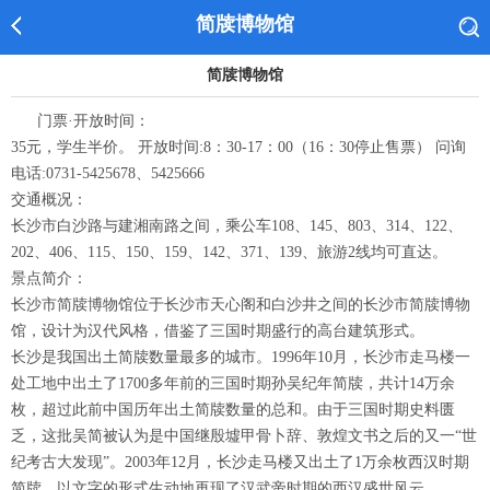
简牍博物馆
简牍博物馆
门票·开放时间：
35元，学生半价。 开放时间:8：30-17：00（16：30停止售票） 问询
电话:0731-5425678、5425666
交通概况：
长沙市白沙路与建湘南路之间，乘公车108、145、803、314、122、
202、406、115、150、159、142、371、139、旅游2线均可直达。
景点简介：
长沙市简牍博物馆位于长沙市天心阁和白沙井之间的长沙市简牍博物
馆，设计为汉代风格，借鉴了三国时期盛行的高台建筑形式。
长沙是我国出土简牍数量最多的城市。1996年10月，长沙市走马楼一
处工地中出土了1700多年前的三国时期孙吴纪年简牍，共计14万余
枚，超过此前中国历年出土简牍数量的总和。由于三国时期史料匮
乏，这批吴简被认为是中国继殷墟甲骨卜辞、敦煌文书之后的又一“世
纪考古大发现”。2003年12月，长沙走马楼又出土了1万余枚西汉时期
简牍，以文字的形式生动地再现了汉武帝时期的西汉盛世风云。