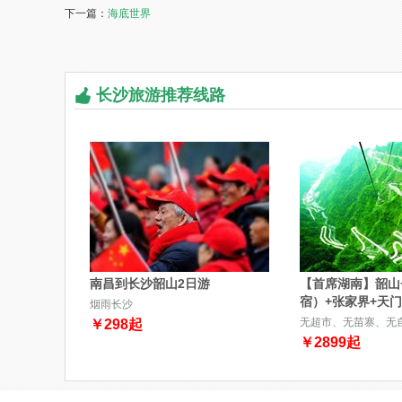
下一篇：
海底世界
长沙旅游推荐线路
南昌到长沙韶山2日游
【首席湖南】韶山
宿）+张家界+天
烟雨长沙
无超市、无苗寨、无
￥
298
起
￥
2899
起