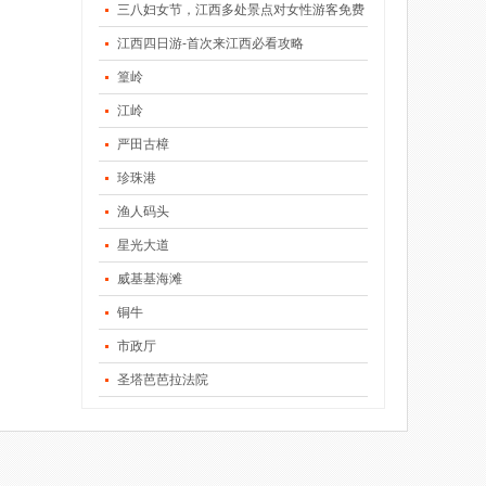
三八妇女节，江西多处景点对女性游客免费
江西四日游-首次来江西必看攻略
篁岭
江岭
严田古樟
珍珠港
渔人码头
星光大道
威基基海滩
铜牛
市政厅
圣塔芭芭拉法院