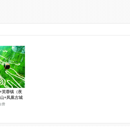
+芙蓉镇（夜
门山+凤凰古城
自费