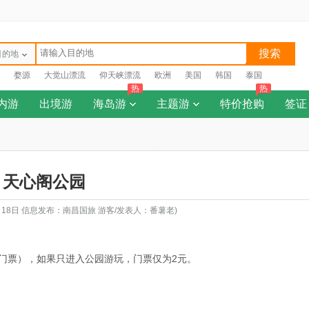
搜索
目的地
婺源
大觉山漂流
仰天峡漂流
欧洲
美国
韩国
泰国
热
热
内游
出境游
海岛游
主题游
特价抢购
签证
天心阁公园
月18日 信息发布：南昌国旅 游客/发表人：番薯老)
门票），如果只进入公园游玩，门票仅为2元。