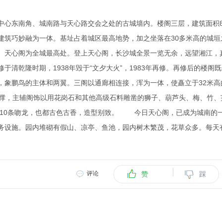
中心东南角、城南路与天心路交会之处的古城墙内。楼阁三层，建筑面积8
建筑巧妙融为一体。基址占着城区最高地势，加之坐落在30多米高的城垣
。天心阁为全城最高处。登上天心阁，长沙城全景一览无余，远望湘江，
清乾隆时期，1938年毁于“文夕大火”，1983年再修。再修后的楼阁
，象鹏鸟的主体和两翼。三阁以通廊相连接，浑为一体，使矗立于32米高
柱支撑，主辅阁饰以用花岗石和其他高级石料雕凿的狮子、葫芦头、梅、竹、
铃和10条吻龙，也都古色古香，造型别致。 今日天心阁，已成为城南的
务设施。园内堆砌有假山、凉亭、鱼池，园内树木繁茂，花草众多。每天
|
评论
赞
踩