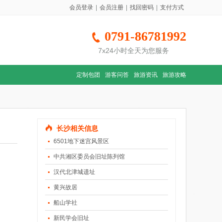
会员登录
|
会员注册
|
找回密码
|
支付方式
0791-86781992
7x24小时全天为您服务
定制包团
游客问答
旅游资讯
旅游攻略
长沙相关信息
6501地下迷宫风景区
中共湘区委员会旧址陈列馆
汉代北津城遗址
黄兴故居
船山学社
新民学会旧址