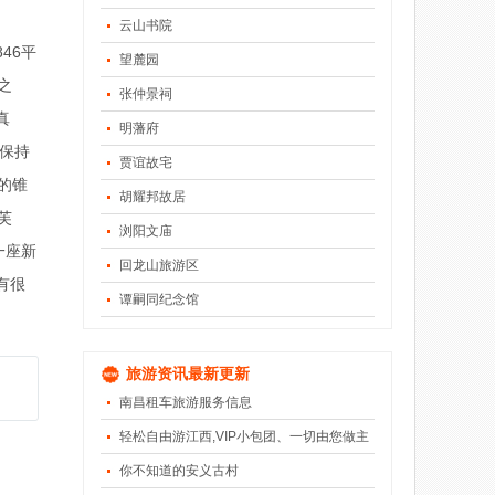
云山书院
46平
望麓园
之
张仲景祠
真
明藩府
既保持
贾谊故宅
的锥
胡耀邦故居
芙
浏阳文庙
一座新
回龙山旅游区
有很
谭嗣同纪念馆
旅游资讯最新更新
南昌租车旅游服务信息
轻松自由游江西,VIP小包团、一切由您做主
你不知道的安义古村