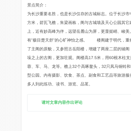
景点简介：
为长沙重要名胜，也是长沙仅存的古城标志。位于长沙市
方米，碧瓦飞檐，朱梁画栋，阁与古城墙及天心公园其它
上，近有妙高峰为伴，远望岳麓山为屏，更显挺峭、峻美
有“极目楚天舒”的心旷神怡之感。 楼阁建于明代，重修于
了主阁的原貌，又参照古岳阳楼，增建了两座二层的辅阁
垛之上的古阁，更加壮观。阁楼高17.5米，用60根木
蓉、车、马、龙等。檐上32个高啄鳌头，32只凤马铜
型公园。内有摄影、饮食、茶点、副食和工艺品等旅游服
多人到此练功、读书、游览、品茗。
请对文章内容作出评论