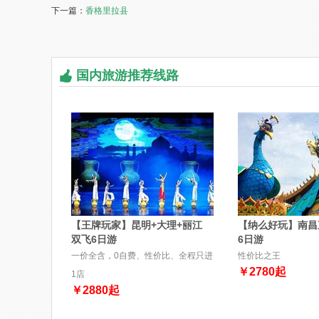
下一篇：
香格里拉县
国内旅游推荐线路
【王牌玩家】昆明+大理+丽江
【纳么好玩】南昌
双飞6日游
6日游
一价全含，0自费、性价比、全程只进
性价比之王
￥
2780
起
1店
￥
2880
起