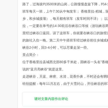
路了，过海拔约3500米的山岗，公路慢慢盘旋下降，约
班车每天一班，上午7:30从中甸发车； 香格里拉-稻城，
乡，和乡城接壤），每天都有班车（发车时间不详）； 以
拉，一定要在单号的14:30前后在峡谷口等候（游玩峡谷两
里经过峡谷口返回。误了这班车，你就要在峡谷口的旅馆
的旅社入住一晚。第二天中午搭班车经过峡谷前往乡城或稻
峡谷2小时，回3-4小时，可以尽量走深一些。
景点简介：
位于香格里拉县城西北部80多千米处，因峡谷一头名"香
说的"蓝月亮峡谷"就是这里。
走进峡谷，天蓝、林密、水清，花香扑鼻，不时还会有啁
特别提醒：每年11月左右，由于大雪封山，开往峡谷的班
请对文章内容作出评论