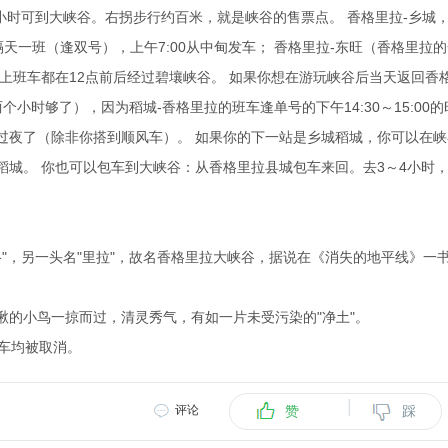
4小时可到大峡谷。右拐步行约百米，就是峡谷的售票点。 香格里拉-乡城
隔天一班（逢双号），上午7:00从中甸发车； 香格里拉-东旺（香格里拉
上班车都在12点前后经过碧壤峡谷。 如果你想在游玩峡谷后当天返回香
个小时够了），因为稻城-香格里拉的班车逢单号的下午14:30～15:00的
过夜了（除非你搭到顺风车）。 如果你的下一站是乡城稻城，你可以在峡
城。 你也可以包车到大峡谷：从香格里拉县城包车来回。去3～4小时
格"，另一头名"里拉"，故名香格里拉大峡谷，据说在《消失的地平线》一
啾的小鸟一掠而过，清灵秀气，有如一片未受污染的"净土"。
车均被取消。
|
评论
赞
踩