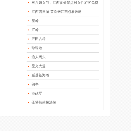
三八妇女节，江西多处景点对女性游客免费
江西四日游-首次来江西必看攻略
篁岭
江岭
严田古樟
珍珠港
渔人码头
星光大道
威基基海滩
铜牛
市政厅
圣塔芭芭拉法院