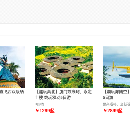
直飞西双版纳
【趣玩高北】厦门鼓浪屿、永定
【潮玩海陆空
土楼 纯玩双动5日游
5日游
0购物
更高逼格、全新
￥
1299
起
￥
2899
起