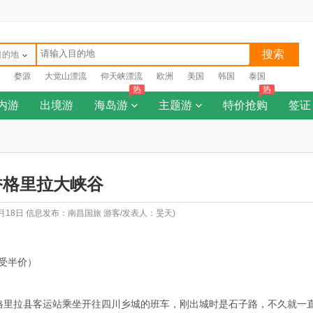
搜索
目的地
婺源
大觉山漂流
仰天峡漂流
欧洲
美国
韩国
泰国
热
热
内游
出境游
海岛游
主题游
特价抢购
签证
香格里拉大峡谷
1月18日 信息发布：南昌国旅 游客/发表人：旻天)
受半价）
香格里拉县客运站乘坐开往四川乡城的班车，刚出城时是石子路，不久就一