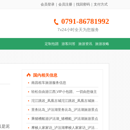
会员登录
|
会员注册
|
找回密码
|
支付方式
0791-86781992
7x24小时全天为您服务
定制包团
游客问答
旅游资讯
旅游攻略
国内相关信息
南昌租车旅游服务信息
轻松自由游江西,VIP小包团、一切由您做主
沱江跳岩_凤凰古城沱江跳岩_凤凰古城旅游景点
里务比岛_泸沽湖里务比岛_泸沽湖旅游景点
乘猪槽船游泸沽湖_猪槽船_泸沽湖旅游景点
直是泥
摩梭人家家访_泸沽湖摩梭人家家访_泸沽湖旅游景点