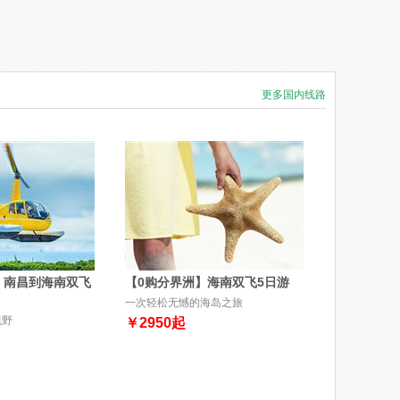
更多国内线路
】南昌到海南双飞
【0购分界洲】海南双飞5日游
一次轻松无憾的海岛之旅
视野
￥
2950
起