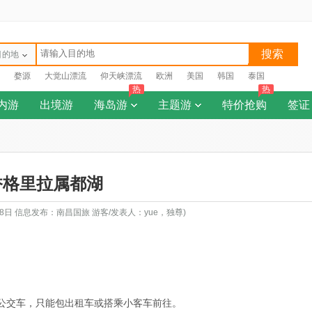
搜索
目的地
婺源
大觉山漂流
仰天峡漂流
欧洲
美国
韩国
泰国
热
热
内游
出境游
海岛游
主题游
特价抢购
签证
香格里拉属都湖
18日 信息发布：南昌国旅 游客/发表人：yue，独尊)
公交车，只能包出租车或搭乘小客车前往。