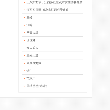
三八妇女节，江西多处景点对女性游客免费
江西四日游-首次来江西必看攻略
篁岭
江岭
严田古樟
珍珠港
渔人码头
星光大道
威基基海滩
铜牛
市政厅
圣塔芭芭拉法院