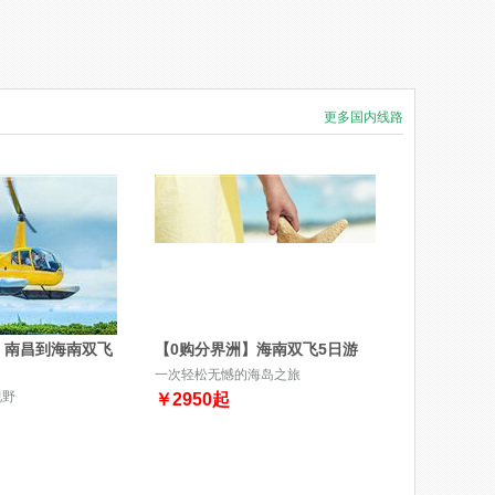
更多国内线路
】南昌到海南双飞
【0购分界洲】海南双飞5日游
一次轻松无憾的海岛之旅
视野
￥
2950
起