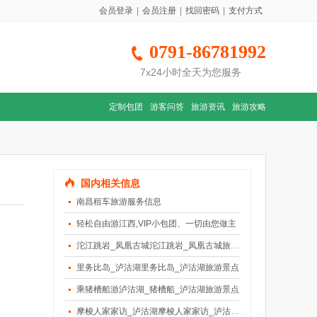
会员登录
|
会员注册
|
找回密码
|
支付方式
0791-86781992
7x24小时全天为您服务
定制包团
游客问答
旅游资讯
旅游攻略
国内相关信息
南昌租车旅游服务信息
轻松自由游江西,VIP小包团、一切由您做主
沱江跳岩_凤凰古城沱江跳岩_凤凰古城旅游景点
里务比岛_泸沽湖里务比岛_泸沽湖旅游景点
乘猪槽船游泸沽湖_猪槽船_泸沽湖旅游景点
摩梭人家家访_泸沽湖摩梭人家家访_泸沽湖旅游景点