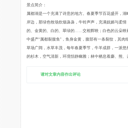
景点简介：
属都湖是一个充满了诗意的地方。春夏季节百花盛开，湖
岸边，那绿色牧场炊烟袅袅，牛铃声声，充满妩媚与柔情
的、金黄的、白的、翠绿的……交相辉映；白色的云朵映
中盛产“属都裂腹鱼”，鱼身金黄，腹部有一条裂纹，其
草场广阔，水草丰茂，每年春夏季节，牛羊成群，一派
的杉木，空气清新，环境恬静幽雅；林中栖息着麝、熊、
请对文章内容作出评论