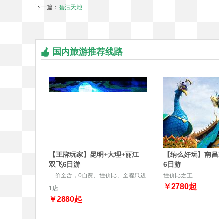
下一篇：
碧沽天池
国内旅游推荐线路
【王牌玩家】昆明+大理+丽江
【纳么好玩】南昌
双飞6日游
6日游
一价全含，0自费、性价比、全程只进
性价比之王
￥
2780
起
1店
￥
2880
起