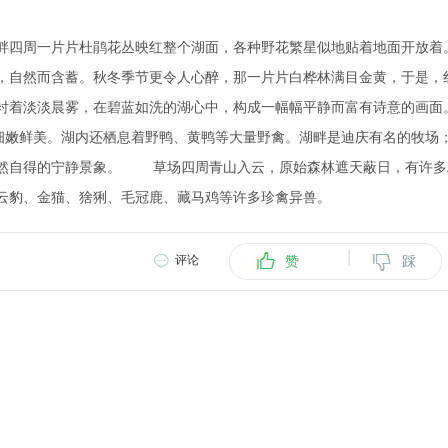
畔四周一片片杜鹃花丛映红整个湖面，各种野花繁星似地贴着地面开放着
，自然而含蓄。秋冬季节更令人心醉，那一片片白桦林满目金黄，于是，
衬着淡淡晨雾，在碧蓝如洗的湖心中，构成一幅幅平静而富有诗意的画面
肉细嫩鲜美。湖内还栖息着野鸭、黄鸭等大量野禽。湖畔是迪庆有名的牧场
悠然自得的宁静景象。 草场四周青山入云，原始森林遮天蔽日，有许多
云豹、金猫、猞猁、毛冠鹿、藏马鸡等许多珍禽异兽。
|
评论
赞
踩