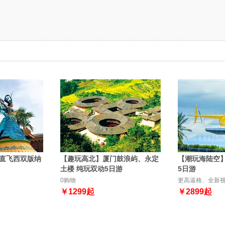
直飞西双版纳
【趣玩高北】厦门鼓浪屿、永定
【潮玩海陆空
土楼 纯玩双动5日游
5日游
0购物
更高逼格、全新
￥
1299
起
￥
2899
起