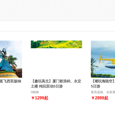
直飞西双版纳
【趣玩高北】厦门鼓浪屿、永定
【潮玩海陆空
土楼 纯玩双动5日游
5日游
0购物
更高逼格、全新
￥
1299
起
￥
2899
起