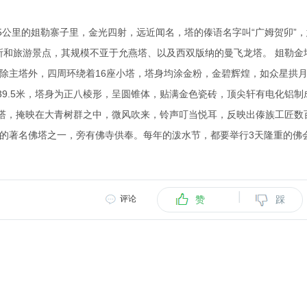
公里的姐勒寨子里，金光四射，远近闻名，塔的傣语名字叫“广姆贺卯”，
所和旅游景点，其规模不亚于允燕塔、以及西双版纳的曼飞龙塔。 姐勒金
，除主塔外，四周环绕着16座小塔，塔身均涂金粉，金碧辉煌，如众星拱
9.5米，塔身为正八棱形，呈圆锥体，贴满金色瓷砖，顶尖轩有电化铝制
塔，掩映在大青树群之中，微风吹来，铃声叮当悦耳，反映出傣族工匠数
亚的著名佛塔之一，旁有佛寺供奉。每年的泼水节，都要举行3天隆重的佛
|
评论
赞
踩