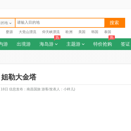
搜索
目的地
婺源
大觉山漂流
仰天峡漂流
欧洲
美国
韩国
泰国
热
热
内游
出境游
海岛游
主题游
特价抢购
签证
姐勒大金塔
月18日 信息发布：南昌国旅 游客/发表人：小样儿)