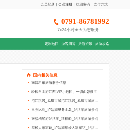
会员登录
|
会员注册
|
找回密码
|
支付方式
0791-86781992
7x24小时全天为您服务
定制包团
游客问答
旅游资讯
旅游攻略
国内相关信息
南昌租车旅游服务信息
轻松自由游江西,VIP小包团、一切由您做主
沱江跳岩_凤凰古城沱江跳岩_凤凰古城旅游景点
里务比岛_泸沽湖里务比岛_泸沽湖旅游景点
乘猪槽船游泸沽湖_猪槽船_泸沽湖旅游景点
摩梭人家家访_泸沽湖摩梭人家家访_泸沽湖旅游景点