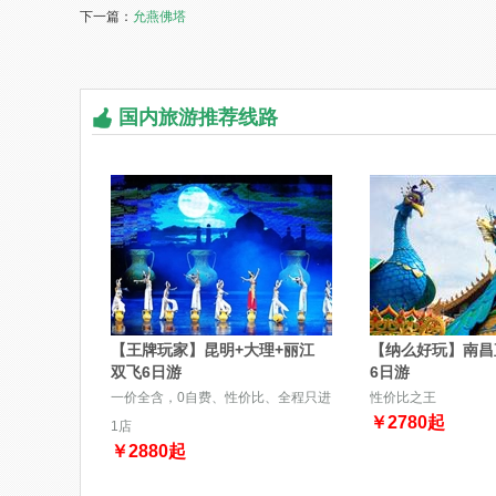
下一篇：
允燕佛塔
国内旅游推荐线路
【王牌玩家】昆明+大理+丽江
【纳么好玩】南昌
双飞6日游
6日游
一价全含，0自费、性价比、全程只进
性价比之王
￥
2780
起
1店
￥
2880
起