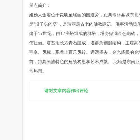
景点简介：
姐勒大金塔位于昆明至瑞丽的国道旁，距离瑞丽县城东北5
是“坝子头的塔”，是瑞丽最古老的佛教建筑、佛事活动场
建于17世纪，由17座塔组成的群塔，塔身贴满金色磁砖
伟壮丽。塔基用长方青石建成，塔群为钢混结构，主塔高3
宝伞、风标，系着上百只风铃。远远望去，金光耀眼的金
前，独具民族特色的建筑构思和艺术成就。 此塔是东南
常热闹。
请对文章内容作出评论