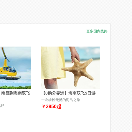
更多国内线路
】南昌到海南双飞
【0购分界洲】海南双飞5日游
一次轻松无憾的海岛之旅
视野
￥
2950
起