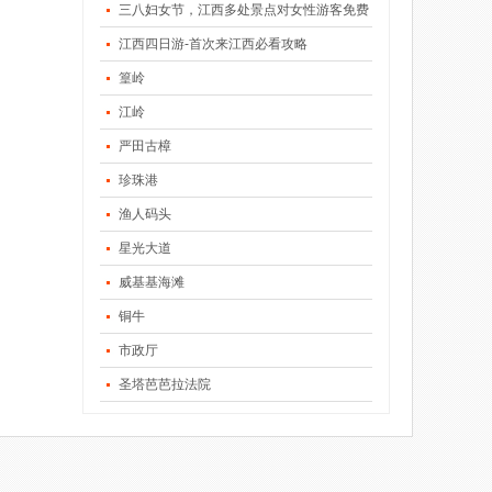
三八妇女节，江西多处景点对女性游客免费
江西四日游-首次来江西必看攻略
篁岭
江岭
严田古樟
珍珠港
渔人码头
星光大道
威基基海滩
铜牛
市政厅
圣塔芭芭拉法院