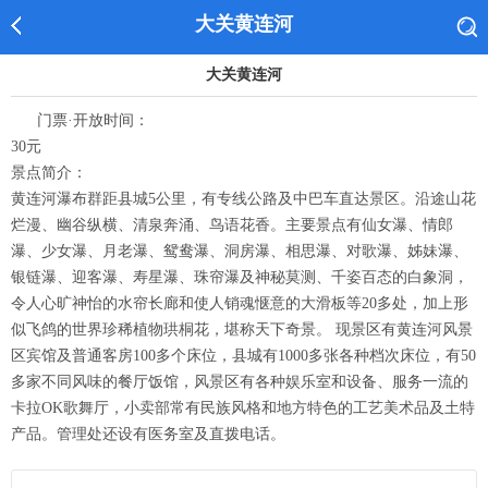
大关黄连河
大关黄连河
门票·开放时间：
30元
景点简介：
黄连河瀑布群距县城5公里，有专线公路及中巴车直达景区。沿途山花
烂漫、幽谷纵横、清泉奔涌、鸟语花香。主要景点有仙女瀑、情郎
瀑、少女瀑、月老瀑、鸳鸯瀑、洞房瀑、相思瀑、对歌瀑、姊妹瀑、
银链瀑、迎客瀑、寿星瀑、珠帘瀑及神秘莫测、千姿百态的白象洞，
令人心旷神怡的水帘长廊和使人销魂惬意的大滑板等20多处，加上形
似飞鸽的世界珍稀植物珙桐花，堪称天下奇景。 现景区有黄连河风景
区宾馆及普通客房100多个床位，县城有1000多张各种档次床位，有50
多家不同风味的餐厅饭馆，风景区有各种娱乐室和设备、服务一流的
卡拉OK歌舞厅，小卖部常有民族风格和地方特色的工艺美术品及土特
产品。管理处还设有医务室及直拨电话。