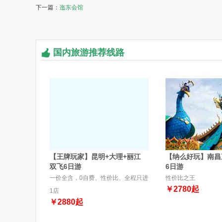
下一篇：
迤东会馆
国内旅游推荐线路
【王牌玩家】昆明+大理+丽江
【纳么好玩】南昌
双飞6日游
6日游
一价全含，0自费、性价比、全程只进
性价比之王
￥
2780
起
1店
￥
2880
起