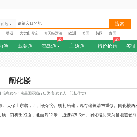
搜索
目的地
婺源
大觉山漂流
仰天峡漂流
欧洲
美国
韩国
泰国
热
热
内游
出境游
海岛游
主题游
特价抢购
签证
阐化楼
8日 信息发布：南昌国际旅行社 游客/发表人：记忆作坊)
山市西太保山东麓，四川会馆旁。明初始建，现存建筑清末重修。阐化楼两
山顶，前檐出抱厦，通面阔12米，通进深9.3米。阐化楼历来为当地道教