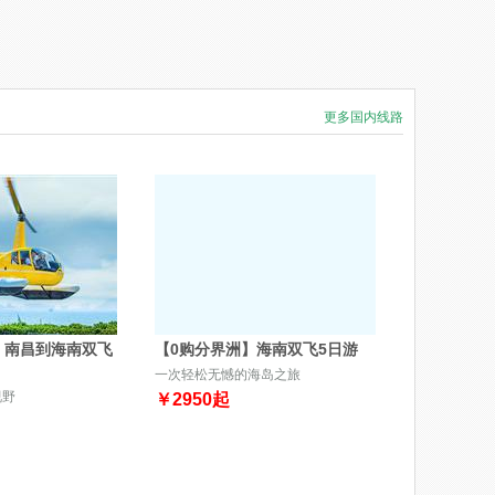
更多国内线路
】南昌到海南双飞
【0购分界洲】海南双飞5日游
一次轻松无憾的海岛之旅
视野
￥
2950
起