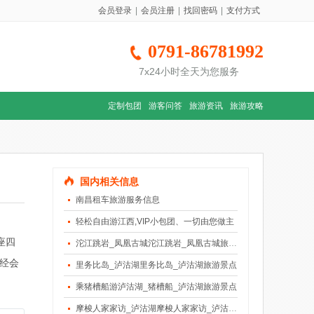
会员登录
|
会员注册
|
找回密码
|
支付方式
0791-86781992
7x24小时全天为您服务
定制包团
游客问答
旅游资讯
旅游攻略
国内相关信息
南昌租车旅游服务信息
轻松自由游江西,VIP小包团、一切由您做主
座四
沱江跳岩_凤凰古城沱江跳岩_凤凰古城旅游景点
洞经会
里务比岛_泸沽湖里务比岛_泸沽湖旅游景点
乘猪槽船游泸沽湖_猪槽船_泸沽湖旅游景点
摩梭人家家访_泸沽湖摩梭人家家访_泸沽湖旅游景点