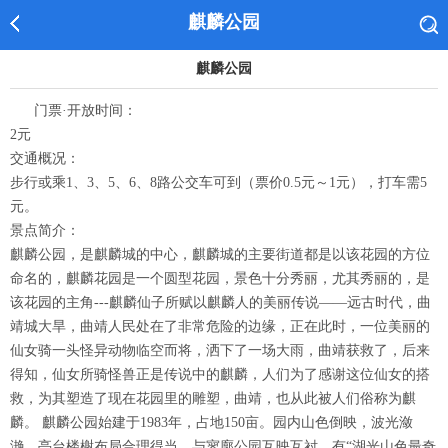
麒麟公园
麒麟公园
门票·开放时间：
2元
交通概况：
步行或乘1、3、5、6、8路公交车可到（票价0.5元～1元），打车需5
元。
景点简介：
麒麟公园，是麒麟城的中心，麒麟城的主要街道都是以该花园的方位
命名的，麒麟花园是一个圆型花园，景色十分秀丽，尤其秀丽的，是
该花园的主角---麒麟仙子所赋以麒麟人的美丽传说――远古时代，曲
靖城大旱，曲靖人民处在了非常危险的边缘，正在此时，一位美丽的
仙女骑一头怪异动物临空而将，洒下了一场大雨，曲靖获救了，后来
得知，仙女所骑怪兽正是传说中的麒麟，人们为了感谢这位仙女的搭
救，为其塑造了现在花园里的雕塑，曲靖，也从此被人们俗称为麒
麟。 麒麟公园始建于1983年，占地150亩。园内山色倒映，波光潋
滟，亭台楼榭布局合理得当，与寥廓公园互映互衬。有“湖光山色最奇