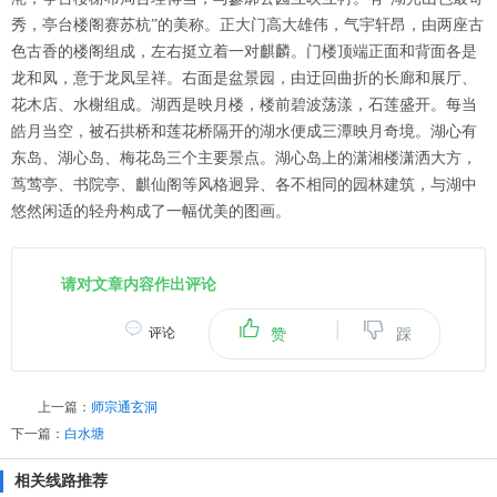
秀，亭台楼阁赛苏杭”的美称。正大门高大雄伟，气宇轩昂，由两座古
色古香的楼阁组成，左右挺立着一对麒麟。门楼顶端正面和背面各是
龙和凤，意于龙凤呈祥。右面是盆景园，由迂回曲折的长廊和展厅、
花木店、水榭组成。湖西是映月楼，楼前碧波荡漾，石莲盛开。每当
皓月当空，被石拱桥和莲花桥隔开的湖水便成三潭映月奇境。湖心有
东岛、湖心岛、梅花岛三个主要景点。湖心岛上的潇湘楼潇洒大方，
茑莺亭、书院亭、麒仙阁等风格迥异、各不相同的园林建筑，与湖中
悠然闲适的轻舟构成了一幅优美的图画。
请对文章内容作出评论
|
评论
赞
踩
上一篇：
师宗通玄洞
下一篇：
白水塘
相关线路推荐