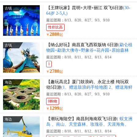
【王牌玩家】昆明+大理+丽江 双飞6日游
(30-
古镇
64岁 2-5人)
最近团期：8/13、8/20、8/27、9/3、9/10
性价比高
2880
￥
起
【纳么好玩】南昌直飞西双版纳 6日游
(勐仑植
古镇
物园+勐泐大佛寺+野象谷+花卉园+原始森林
公园+花卉园+曼迈集市+星光夜市)
最近团期：8/10、8/11、8/12、8/13、8/14
1
2780
￥
起
【趣玩高北】厦门鼓浪屿、永定土楼 纯玩双
海边
动5日游
(1、赠送鼓浪屿手绘地图 2、赠送海鲜
大咖锅)
最近团期：8/13、8/20、8/27、9/3、9/10
0购物
1299
￥
起
【潮玩海陆空】南昌到海南双飞5日游
( 蜈支洲
海边
岛 、南山、天堂森林、玫瑰谷、天涯海角、
直升机体验、豪华游艇出海 )
最近团期：8/10、8/11、8/12、8/13、8/14