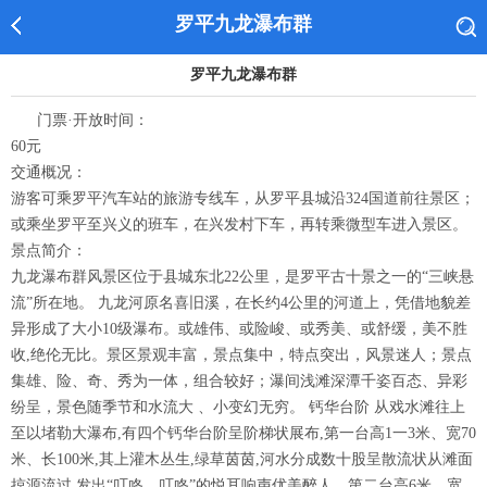
罗平九龙瀑布群
罗平九龙瀑布群
门票·开放时间：
60元
交通概况：
游客可乘罗平汽车站的旅游专线车，从罗平县城沿324国道前往景区；
或乘坐罗平至兴义的班车，在兴发村下车，再转乘微型车进入景区。
景点简介：
九龙瀑布群风景区位于县城东北22公里，是罗平古十景之一的“三峡悬
流”所在地。 九龙河原名喜旧溪，在长约4公里的河道上，凭借地貌差
异形成了大小10级瀑布。或雄伟、或险峻、或秀美、或舒缓，美不胜
收,绝伦无比。景区景观丰富，景点集中，特点突出，风景迷人；景点
集雄、险、奇、秀为一体，组合较好；瀑间浅滩深潭千姿百态、异彩
纷呈，景色随季节和水流大 、小变幻无穷。 钙华台阶 从戏水滩往上
至以堵勒大瀑布,有四个钙华台阶呈阶梯状展布,第一台高1一3米、宽70
米、长100米,其上灌木丛生,绿草茵茵,河水分成数十股呈散流状从滩面
掠源流过,发出“叮咚、叮咚”的悦耳响声优美醉人。第二台高6米、宽