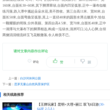
160米,台面长30~60米,其下脚潭翠绿,台面内凹呈弧形,正中一瀑布似银
练泻落,跌入潭中溅起朵朵水花,美不胜收。第三台高11米、宽80米,台
面长50米,台面弯曲呈弧形,其上一直径40米的园形水潭点缀其中,恰似
一颗耀眼的明珠,分外美丽。第四台高4.5米、宽70米,台面长40米,正中
一湖潭与大瀑布下的脚潭相连,构成一泓绿水,清冽可口,沁人心脾,台坝
两侧涓涓细流碎玉飞花般撒落,令人称羡不已。
请对文章内容作出评论
|
评论
赞
踩
上一篇：
白沙河休闲公园
下一篇：
思茅无量山自然风景保护区
相关线路推荐
【王牌玩家】昆明+大理+丽江 双飞6日游
(30-
古镇
64岁 2-5人)