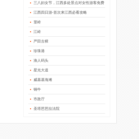
三八妇女节，江西多处景点对女性游客免费
江西四日游-首次来江西必看攻略
篁岭
江岭
严田古樟
珍珠港
渔人码头
星光大道
威基基海滩
铜牛
市政厅
圣塔芭芭拉法院