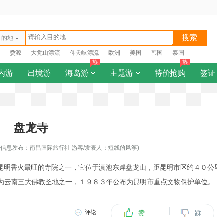
搜索
目的地
婺源
大觉山漂流
仰天峡漂流
欧洲
美国
韩国
泰国
热
热
内游
出境游
海岛游
主题游
特价抢购
签证
盘龙寺
8日 信息发布：南昌国际旅行社 游客/发表人：短线的风筝)
是昆明香火最旺的寺院之一，它位于滇池东岸盘龙山，距昆明市区约４０公
为云南三大佛教圣地之一，１９８３年公布为昆明市重点文物保护单位。
|
评论
赞
踩