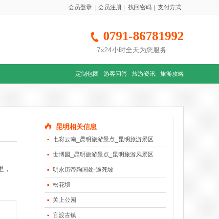
会员登录
|
会员注册
|
找回密码
|
支付方式
0791-86781992
7x24小时全天为您服务
定制包团
游客问答
旅游资讯
旅游攻略
昆明相关信息
七彩云南_昆明旅游景点_昆明旅游景区
世博园_昆明旅游景点_昆明旅游风景区
里，
明永历帝殉国处-逼死坡
松花坝
关上公园
官渡古镇