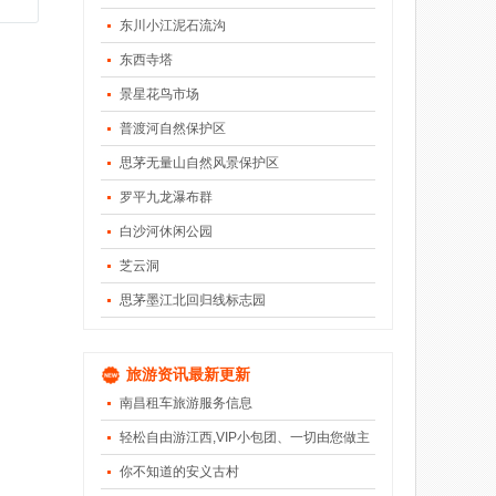
东川小江泥石流沟
东西寺塔
景星花鸟市场
普渡河自然保护区
思茅无量山自然风景保护区
罗平九龙瀑布群
白沙河休闲公园
芝云洞
思茅墨江北回归线标志园
旅游资讯最新更新
南昌租车旅游服务信息
轻松自由游江西,VIP小包团、一切由您做主
你不知道的安义古村