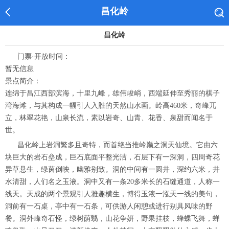
昌化岭
昌化岭
门票·开放时间：
暂无信息
景点简介：
连绵于昌江西部滨海，十里九峰，雄伟峻峭，西端延伸至秀丽的棋子
湾海滩，与其构成一幅引人入胜的天然山水画。岭高460米，奇峰兀
立，林翠花艳，山泉长流，素以岩奇、山青、花香、泉甜而闻名于
世。
昌化岭上岩洞繁多且奇特，而首绝当推岭巅之洞天仙境。它由六
块巨大的岩石垒成，巨石底面平整光洁，石层下有一深洞，四周奇花
异草悬生，绿茵倒映，幽雅别致。洞的中间有一圆井，深约六米，井
水清甜，人们名之玉液。洞中又有一条20多米长的石缝通道，人称一
线天。天成的两个景观引人雅趣横生，博得玉液一泓天一线的美句，
洞前有一石桌，亭中有一石条，可供游人闲憩或进行别具风味的野
餐。洞外峰奇石怪，绿树荫翳，山花争妍，野果挂枝，蜂蝶飞舞，蝉