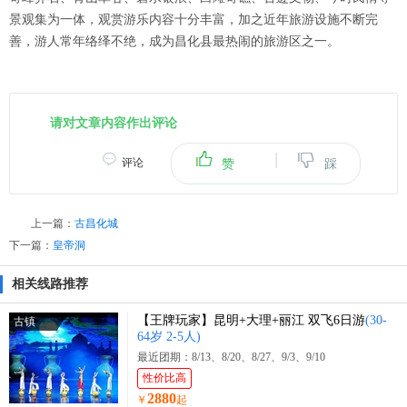
景观集为一体，观赏游乐内容十分丰富，加之近年旅游设施不断完
善，游人常年络绎不绝，成为昌化县最热闹的旅游区之一。
请对文章内容作出评论
|
评论
赞
踩
上一篇：
古昌化城
下一篇：
皇帝洞
相关线路推荐
【王牌玩家】昆明+大理+丽江 双飞6日游
(30-
古镇
64岁 2-5人)
最近团期：8/13、8/20、8/27、9/3、9/10
性价比高
2880
￥
起