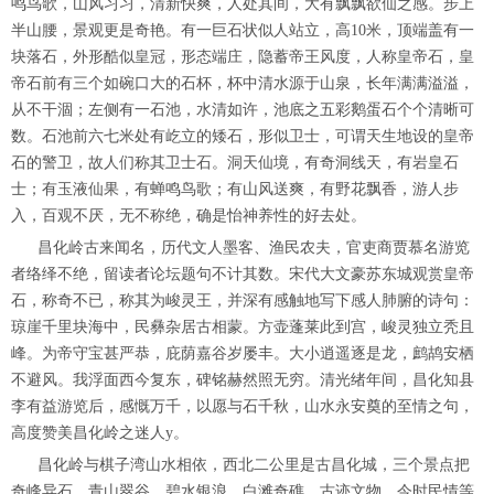
鸣鸟歌，山风习习，清新快爽，人处其间，大有飘飘欲仙之感。步上
半山腰，景观更是奇艳。有一巨石状似人站立，高10米，顶端盖有一
块落石，外形酷似皇冠，形态端庄，隐蓄帝王风度，人称皇帝石，皇
帝石前有三个如碗口大的石杯，杯中清水源于山泉，长年满满溢溢，
从不干涸；左侧有一石池，水清如许，池底之五彩鹅蛋石个个清晰可
数。石池前六七米处有屹立的矮石，形似卫士，可谓天生地设的皇帝
石的警卫，故人们称其卫士石。洞天仙境，有奇洞线天，有岩皇石
士；有玉液仙果，有蝉鸣鸟歌；有山风送爽，有野花飘香，游人步
入，百观不厌，无不称绝，确是怡神养性的好去处。
昌化岭古来闻名，历代文人墨客、渔民农夫，官吏商贾慕名游览
者络绎不绝，留读者论坛题句不计其数。宋代大文豪苏东城观赏皇帝
石，称奇不已，称其为峻灵王，并深有感触地写下感人肺腑的诗句：
琼崖千里块海中，民彝杂居古相蒙。方壶蓬莱此到宫，峻灵独立秃且
峰。为帝守宝甚严恭，庇荫嘉谷岁屡丰。大小逍遥逐是龙，鹧鸪安栖
不避风。我浮面西今复东，碑铭赫然照无穷。清光绪年间，昌化知县
李有益游览后，感慨万千，以愿与石千秋，山水永安奠的至情之句，
高度赞美昌化岭之迷人y。
昌化岭与棋子湾山水相依，西北二公里是古昌化城，三个景点把
奇峰异石、青山翠谷、碧水银浪、白滩奇礁、古迹文物、今时民情等