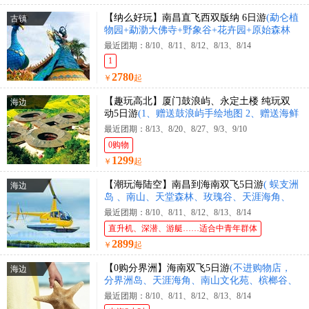
【纳么好玩】南昌直飞西双版纳 6日游
(勐仑植
古镇
物园+勐泐大佛寺+野象谷+花卉园+原始森林
公园+花卉园+曼迈集市+星光夜市)
最近团期：8/10、8/11、8/12、8/13、8/14
1
2780
￥
起
【趣玩高北】厦门鼓浪屿、永定土楼 纯玩双
海边
动5日游
(1、赠送鼓浪屿手绘地图 2、赠送海鲜
大咖锅)
最近团期：8/13、8/20、8/27、9/3、9/10
0购物
1299
￥
起
【潮玩海陆空】南昌到海南双飞5日游
( 蜈支洲
海边
岛 、南山、天堂森林、玫瑰谷、天涯海角、
直升机体验、豪华游艇出海 )
最近团期：8/10、8/11、8/12、8/13、8/14
直升机、深潜、游艇……适合中青年群体
2899
￥
起
【0购分界洲】海南双飞5日游
(不进购物店，
海边
分界洲岛、天涯海角、南山文化苑、槟榔谷、
黎王夜宴)
最近团期：8/10、8/11、8/12、8/13、8/14