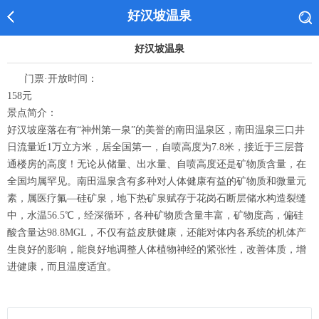
好汉坡温泉
好汉坡温泉
门票·开放时间：
158元
景点简介：
好汉坡座落在有“神州第一泉”的美誉的南田温泉区，南田温泉三口井
日流量近1万立方米，居全国第一，自喷高度为7.8米，接近于三层普
通楼房的高度！无论从储量、出水量、自喷高度还是矿物质含量，在
全国均属罕见。南田温泉含有多种对人体健康有益的矿物质和微量元
素，属医疗氟—硅矿泉，地下热矿泉赋存于花岗石断层储水构造裂缝
中，水温56.5℃，经深循环，各种矿物质含量丰富，矿物度高，偏硅
酸含量达98.8MGL，不仅有益皮肤健康，还能对体内各系统的机体产
生良好的影响，能良好地调整人体植物神经的紧张性，改善体质，增
进健康，而且温度适宜。