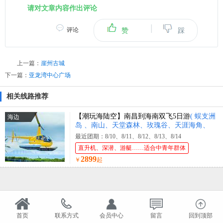
请对文章内容作出评论
|
评论
赞
踩
上一篇：
崖州古城
下一篇：
亚龙湾中心广场
相关线路推荐
【潮玩海陆空】南昌到海南双飞5日游
( 蜈支洲
海边
岛 、南山、天堂森林、玫瑰谷、天涯海角、
直升机体验、豪华游艇出海 )
最近团期：8/10、8/11、8/12、8/13、8/14
直升机、深潜、游艇……适合中青年群体
2899
￥
起
首页
联系方式
会员中心
留言
回到顶部